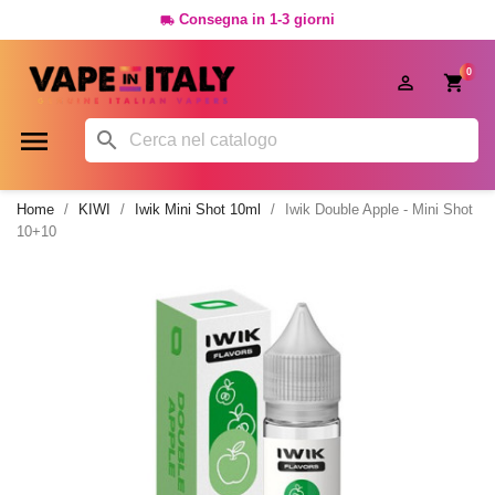
Consegna in 1-3 giorni

0




Home
KIWI
Iwik Mini Shot 10ml
Iwik Double Apple - Mini Shot
10+10