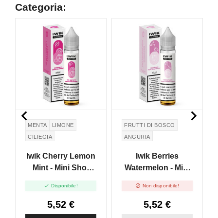
Categoria:
NON DISPONIBILE


MENTA
LIMONE
FRUTTI DI BOSCO
CILIEGIA
ANGURIA
Iwik Cherry Lemon
Iwik Berries
Mint - Mini Shot
Watermelon - Mini
10+10
Shot 10+10


Disponibile!
Non disponibile!
5,52 €
5,52 €