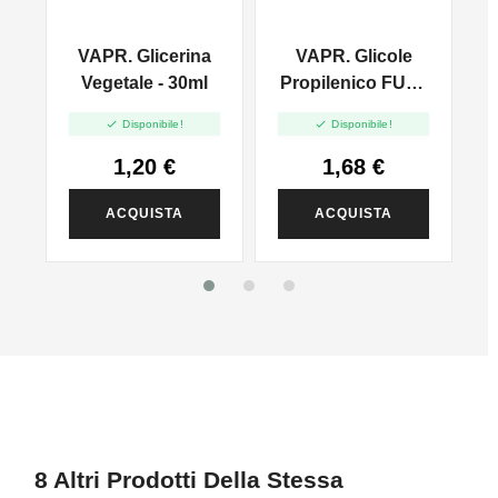
VAPR. Glicerina
VAPR. Glicole
l
Vegetale - 30ml
Propilenico FULL
PG - 35ml In 60ml


Disponibile!
Disponibile!
1,20 €
1,68 €
ACQUISTA
ACQUISTA
8 Altri Prodotti Della Stessa