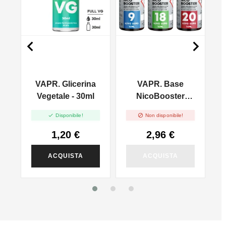


VAPR. Glicerina
VAPR. Base
l
Vegetale - 30ml
NicoBooster
50/50 - 10ml


Disponibile!
Non disponibile!
1,20 €
2,96 €
ACQUISTA
ACQUISTA