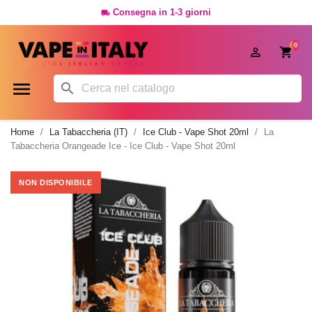
Consegna in 1-3 giorni

0




Home
La Tabaccheria (IT)
Ice Club - Vape Shot 20ml
La
Tabaccheria Orangeade Ice - Ice Club - Vape Shot 20ml
NON DISPONIBILE