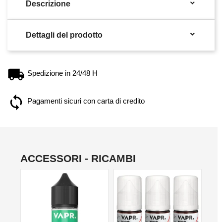

Descrizione

Dettagli del prodotto
Spedizione in 24/48 H
Pagamenti sicuri con carta di credito
ACCESSORI - RICAMBI
NON DISPONIBILE
NO