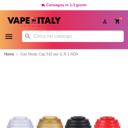
Consegna in 1-3 giorni

0




Home
Gas Mods Cap 510 per G.R.1 RDA