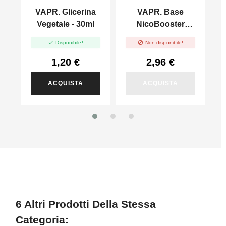
VAPR. Glicerina
VAPR. Base
l
Vegetale - 30ml
NicoBooster
50/50 - 10ml


Disponibile!
Non disponibile!
1,20 €
2,96 €
ACQUISTA
ACQUISTA
6 Altri Prodotti Della Stessa
Categoria: