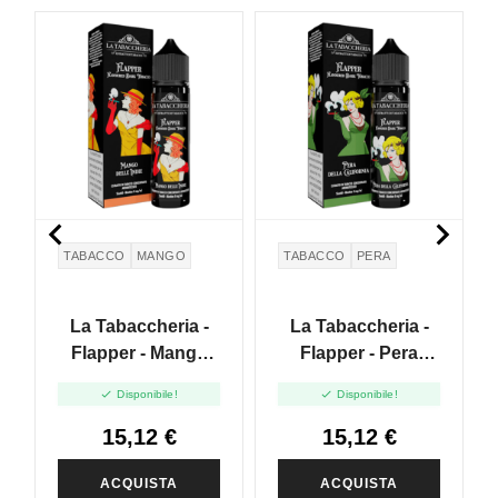


TABACCO
MANGO
TABACCO
PERA
La Tabaccheria -
La Tabaccheria -
Flapper - Mango
Flapper - Pera
Delle Indie - Vape
Della California -


Disponibile!
Disponibile!
Shot 20ml
Vape Shot 20ml
15,12 €
15,12 €
ACQUISTA
ACQUISTA