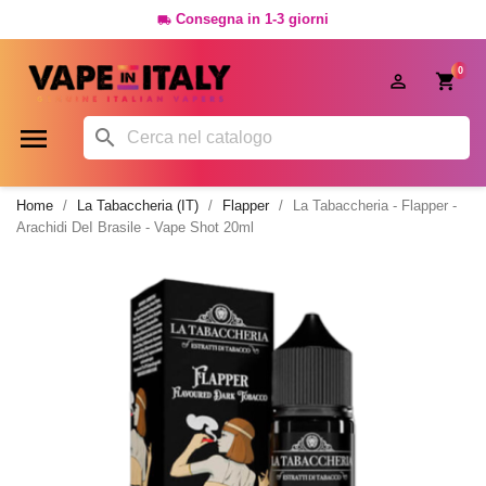
Consegna in 1-3 giorni

0




Home
La Tabaccheria (IT)
Flapper
La Tabaccheria - Flapper -
Arachidi DeI Brasile - Vape Shot 20ml