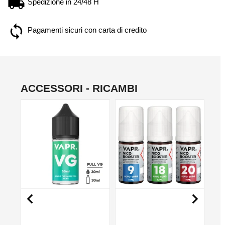
Spedizione in 24/48 H
Pagamenti sicuri con carta di credito
ACCESSORI - RICAMBI
NON DISPONIBILE
NO

