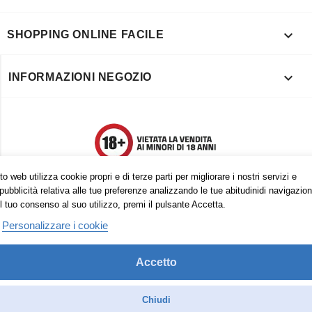

SHOPPING ONLINE FACILE

INFORMAZIONI NEGOZIO
o web utilizza cookie propri e di terze parti per migliorare i nostri servizi e
pubblicità relativa alle tue preferenze analizzando le tue abitudinidi navigazion
l tuo consenso al suo utilizzo, premi il pulsante Accetta.
Personalizzare i cookie
Accetto
Trovaci anche su:
Facebook
Pinterest
Instagram
Chiudi