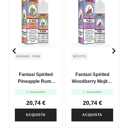


ANANAS
RUM
MOJITO
Fantasi Spirited
Fantasi Spirited
Pineapple Rum -
Woodberry Mojito -
Vape Shot 20ml
Vape Shot 20ml


Disponibile!
Disponibile!
20,74 €
20,74 €
ACQUISTA
ACQUISTA