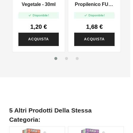
l
Vegetale - 30ml
Propilenico FULL
PG - 35ml In 60ml


Disponibile!
Disponibile!
1,20 €
1,68 €
ACQUISTA
ACQUISTA
5 Altri Prodotti Della Stessa
Categoria: