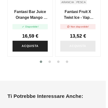
ARANCIA
PESCA
PASSION FRUIT
Fantasi Bar Juice
Fantasi Fruit X
Orange Mango -
Twist Ice - Vape
Vape Shot 20ml
Shot 20ml


Disponibile!
Non disponibile!
16,59 €
13,52 €
ACQUISTA
ACQUISTA
Ti Potrebbe Interessare Anche: