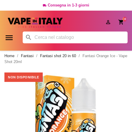
Consegna in 1-3 giorni

0




Home
Fantasi
Fantasi shot 20 in 60
Fantasi Orange Ice - Vape
Shot 20ml
NON DISPONIBILE