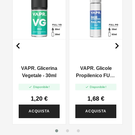


VAPR. Glicerina
VAPR. Glicole
l
Vegetale - 30ml
Propilenico FULL
PG - 35ml In 60ml


Disponibile!
Disponibile!
1,20 €
1,68 €
ACQUISTA
ACQUISTA