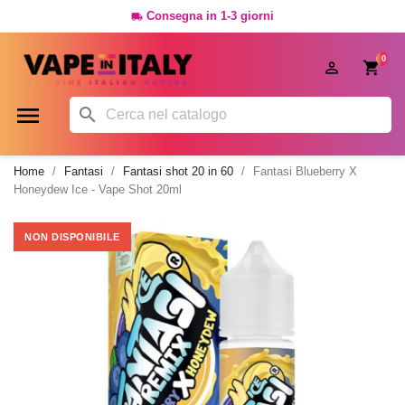
Consegna in 1-3 giorni

0




Home
Fantasi
Fantasi shot 20 in 60
Fantasi Blueberry X
Honeydew Ice - Vape Shot 20ml
NON DISPONIBILE