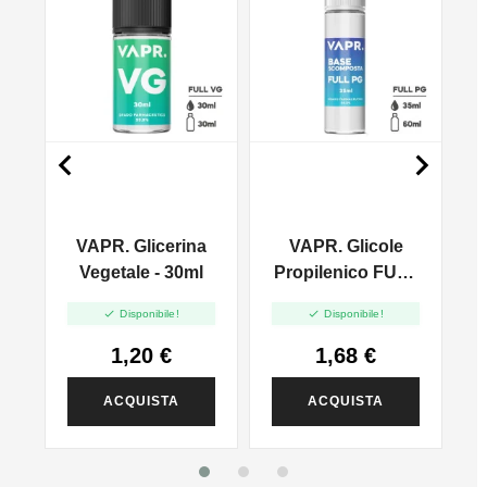


VAPR. Glicerina
VAPR. Glicole
l
Vegetale - 30ml
Propilenico FULL
PG - 35ml In 60ml


Disponibile!
Disponibile!
1,20 €
1,68 €
ACQUISTA
ACQUISTA