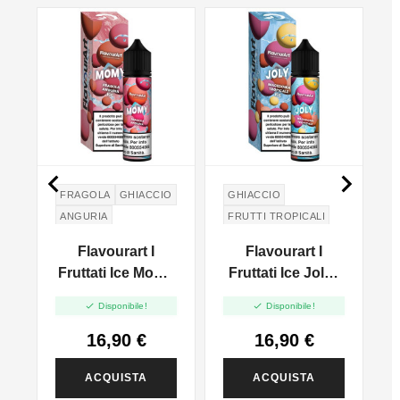
NO


O
FRAGOLA
GHIACCIO
GHIACCIO
ANGURIA
FRUTTI TROPICALI
PESCA
Flavourart I
Flavourart I
Fruttati Ice Momy
Fruttati Ice Joly -
- Vape Shot 20ml
Vape Shot 20ml


Disponibile!
Disponibile!
16,90 €
16,90 €
ACQUISTA
ACQUISTA