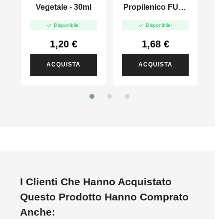
l
Vegetale - 30ml
Propilenico FULL
PG - 35ml In 60ml


Disponibile!
Disponibile!
1,20 €
1,68 €
ACQUISTA
ACQUISTA
I Clienti Che Hanno Acquistato
Questo Prodotto Hanno Comprato
Anche: