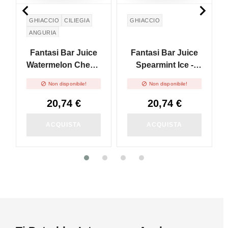


GHIACCIO
CILIEGIA
GHIACCIO
ANGURIA
Fantasi Bar Juice
Fantasi Bar Juice
Watermelon Cherry
Spearmint Ice -
Ice - Vape Shot
Vape Shot 20ml


Non disponibile!
Non disponibile!
20ml
20,74 €
20,74 €
ACQUISTA
ACQUISTA