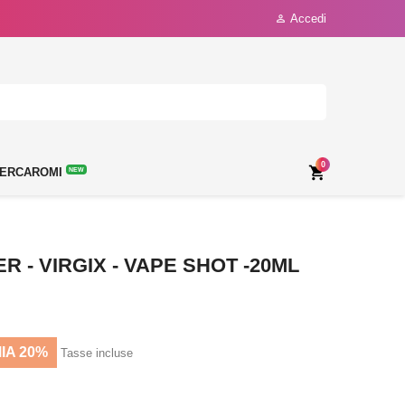
Accedi

0

ERCAROMI
NEW
 - VIRGIX - VAPE SHOT -20ML
IA 20%
Tasse incluse