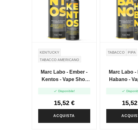
KENTUCKY
TABACCO
PIPA
TABACCO AMERICANO
Marc Labo - Ember -
Marc Labo -
Kentos - Vape Shot
Habano - Va
-20ml
-20m


Disponibile!
Disponib
15,52 €
15,52
ACQUISTA
ACQUIS