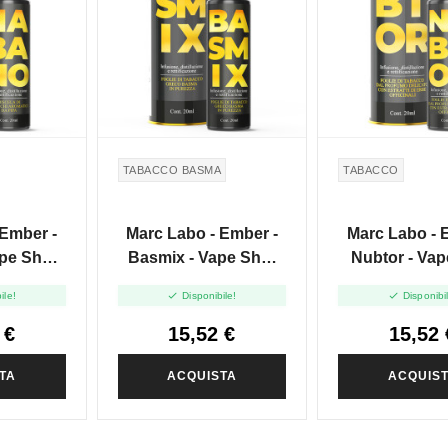
TABACCO BASMA
TABACCO
 Ember -
Marc Labo - Ember -
Marc Labo - 
pe Shot
Basmix - Vape Shot
Nubtor - Vap
l
-20ml
-20ml


ile!
Disponibile!
Disponibi
 €
15,52 €
15,52 
TA
ACQUISTA
ACQUIS