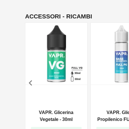
ACCESSORI - RICAMBI

VAPR. Glicerina
VAPR. Gli
Vegetale - 30ml
Propilenico F
35ml In 6