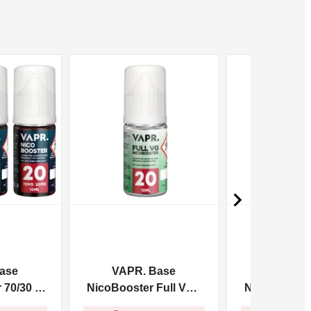
NON DISPONIBILE
NON DISPONIBILE

ase
VAPR. Base
VAPR. 
70/30 -
NicoBooster Full VG -
NicoBooster 
10ml
10m