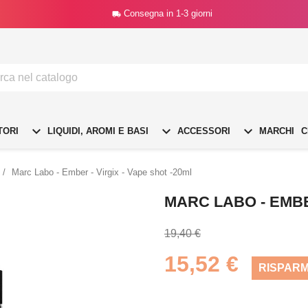
Consegna in 1-3 giorni




TORI
LIQUIDI, AROMI E BASI
ACCESSORI
MARCHI
C
Marc Labo - Ember - Virgix - Vape shot -20ml
MARC LABO - EMBER
19,40 €
15,52 €
RISPARM