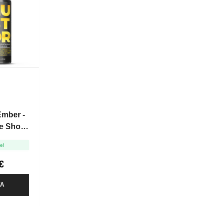
Ember -
e Shot
le!
€
TA