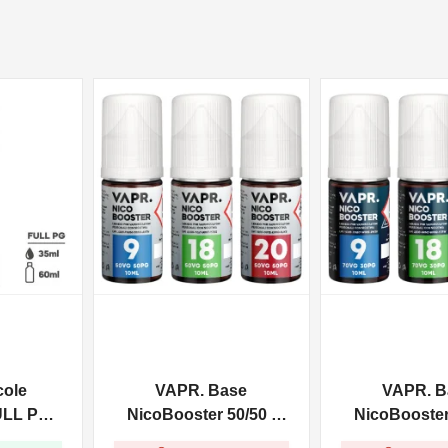
NON DISPONIBILE
NON DISPONIBILE
cole
VAPR. Base
VAPR. B
ULL PG -
NicoBooster 50/50 -
NicoBooster 
0ml
10ml
10ml