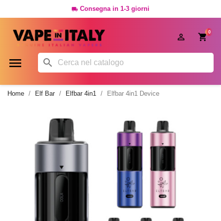
Consegna in 1-3 giorni

0




Home
Elf Bar
Elfbar 4in1
Elfbar 4in1 Device