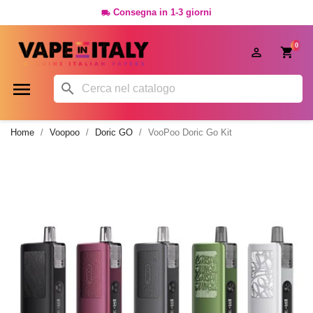
Consegna in 1-3 giorni

0




Home
Voopoo
Doric GO
VooPoo Doric Go Kit