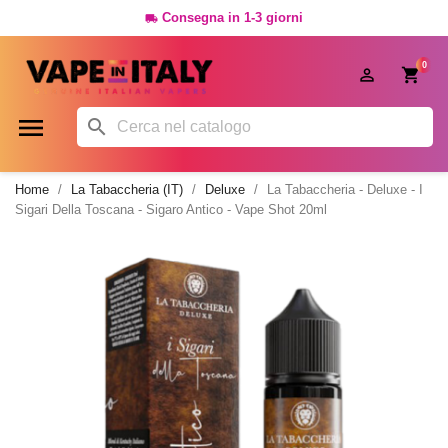
Consegna in 1-3 giorni

0




Home
La Tabaccheria (IT)
Deluxe
La Tabaccheria - Deluxe - I
Sigari Della Toscana - Sigaro Antico - Vape Shot 20ml