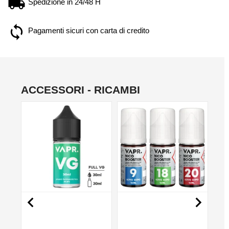
Spedizione in 24/48 H
Pagamenti sicuri con carta di credito
ACCESSORI - RICAMBI
NON DISPONIBILE
NO

