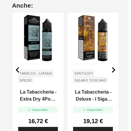
Anche:


TABACCO
LATAKIA
KENTUCKY
SPEZIE
SIGARO TOSCANO
La Tabaccheria -
La Tabaccheria -
e
Extra Dry 4Pod -
Deluxe - I Sigari
London - Vape
Della Toscana -


Disponibile!
Disponibile!
Shot 20ml
Sigaro Classico -
Vape Shot 20ml
16,72 €
19,12 €