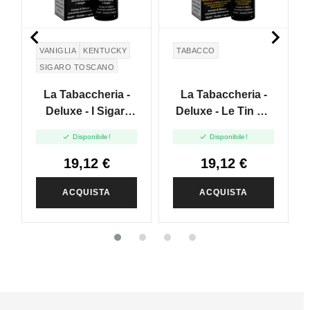


VANIGLIA
KENTUCKY
TABACCO
SIGARO TOSCANO
La Tabaccheria -
La Tabaccheria -
Deluxe - I Sigari
Deluxe - Le Tin Da
Della Toscana -
Pipa - Clansman -


Disponibile!
Disponibile!
Sigaro Vaniglia -
Vape Shot 20ml
Vape Shot 20ml
19,12 €
19,12 €
ACQUISTA
ACQUISTA