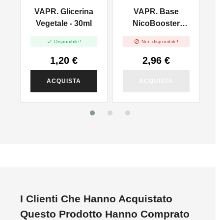
VAPR. Glicerina
VAPR. Base
l
Vegetale - 30ml
NicoBooster
50/50 - 10ml


Disponibile!
Non disponibile!
1,20 €
2,96 €
ACQUISTA
ACQUISTA
I Clienti Che Hanno Acquistato
Questo Prodotto Hanno Comprato