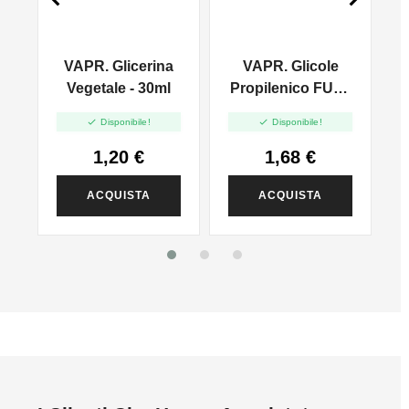
VAPR. Glicerina
VAPR. Glicole
l
Vegetale - 30ml
Propilenico FULL
PG - 35ml In 60ml


Disponibile!
Disponibile!
1,20 €
1,68 €
ACQUISTA
ACQUISTA