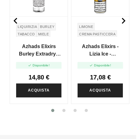


LIQUIRIZIA
BURLEY
LIMONE
TABACCO
MIELE
CREMA PASTICCERA
RADICE DI GENZIANA
MANGO
Azhads Elixirs
Azhads Elixirs -
GENTIAN ROOT
PASTA FROLLA
Burley Extradry -
Lizia Ice -
Distillati - Vape
Mangolizia Ice -


Disponibile!
Disponibile!
Shot 20ml
Vape Shot 20ml
14,80 €
17,08 €
ACQUISTA
ACQUISTA