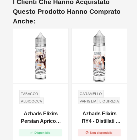
I Clienti Che Hanno Acquistato
Questo Prodotto Hanno Comprato
Anche:
NON DISPONIBILE
TABACCO
CARAMELLO
A
ALBICOCCA
VANIGLIA
LIQUIRIZIA
WHISKEY
Azhads Elixirs
Azhads Elixirs
BLACK CAVENDISH
Persian Apricot -
RY4 - Distillati -
BOURBON WHISKY
l
Distillati - Vape
Vape Shot 20ml


Disponibile!
Non disponibile!
Shot 20ml