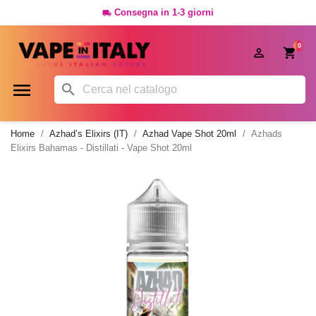
Consegna in 1-3 giorni

0




Home
Azhad’s Elixirs (IT)
Azhad Vape Shot 20ml
Azhads
Elixirs Bahamas - Distillati - Vape Shot 20ml