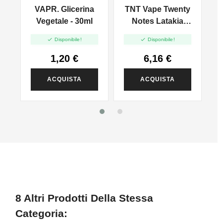
VAPR. Glicerina
TNT Vape Twenty
ot
Vegetale - 30ml
Notes Latakia
S
Pear - Mini Mix


Disponibile!
Disponibile!
10+10
1,20 €
6,16 €
ACQUISTA
ACQUISTA
8 Altri Prodotti Della Stessa
Categoria: