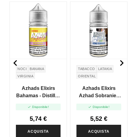


NOCI
BANANA
TABACCO
LATAKIA
VIRGINIA
ORIENTAL
BLACK CAVENDISH
Azhads Elixirs
Azhads Elixirs
Bahamas - Distillati
Azhad Sobranie -
- Mini Shot 10+10
Distillati - Mini Shot


Disponibile!
Disponibile!
10+10
5,74 €
5,52 €
ACQUISTA
ACQUISTA