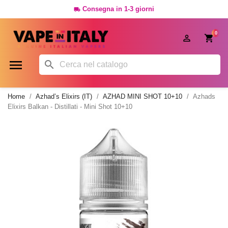
Consegna in 1-3 giorni

0




Home
Azhad’s Elixirs (IT)
AZHAD MINI SHOT 10+10
Azhads
Elixirs Balkan - Distillati - Mini Shot 10+10