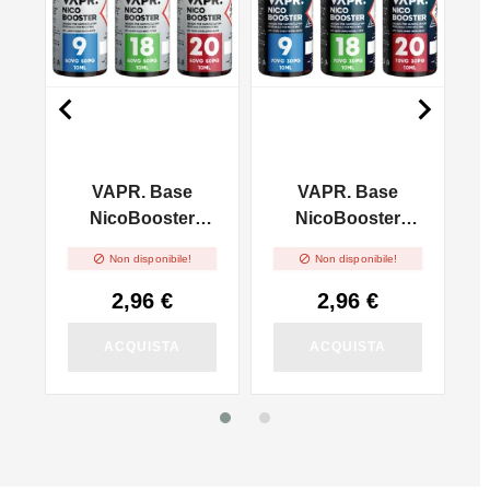


VAPR. Base
VAPR. Base
l
NicoBooster
NicoBooster
50/50 - 10ml
70/30 - 10ml


Non disponibile!
Non disponibile!
2,96 €
2,96 €
ACQUISTA
ACQUISTA