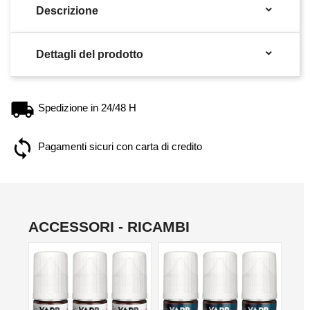

Descrizione

Dettagli del prodotto
Spedizione in 24/48 H
Pagamenti sicuri con carta di credito
ACCESSORI - RICAMBI
NON DISPONIBILE
NON DISPONIBILE
NO