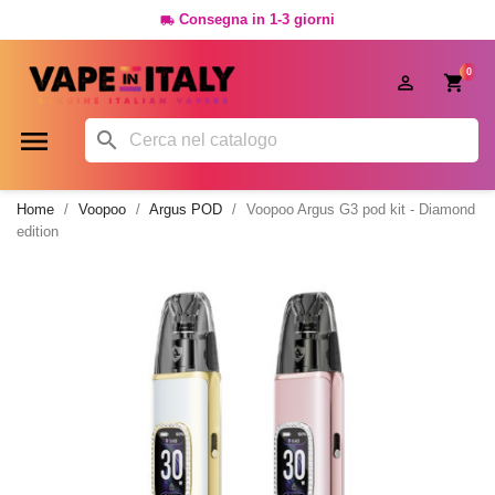
Consegna in 1-3 giorni

0




Home
Voopoo
Argus POD
Voopoo Argus G3 pod kit - Diamond
edition