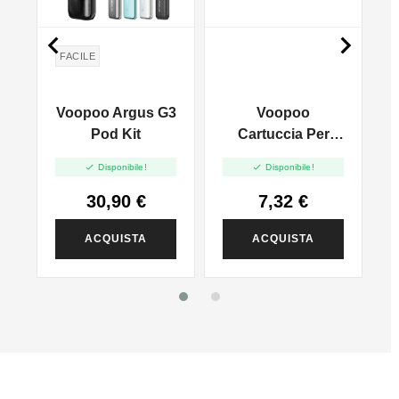


FACILE
Voopoo Argus G3
Voopoo
-
Pod Kit
Cartuccia Per
Argus Pod Top


Disponibile!
Disponibile!
Fill V2 - 3ml - 3pz
30,90 €
7,32 €
ACQUISTA
ACQUISTA