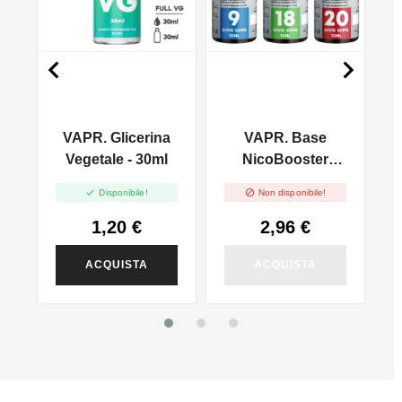


VAPR. Glicerina
VAPR. Base
l
Vegetale - 30ml
NicoBooster
50/50 - 10ml


Disponibile!
Non disponibile!
1,20 €
2,96 €
ACQUISTA
ACQUISTA