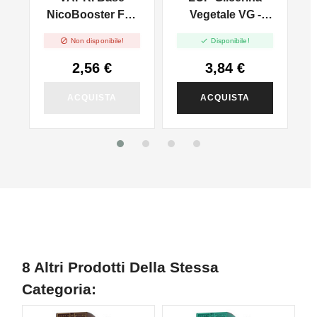
NicoBooster Full
Vegetale VG -
VG - 10ml
250ml In 250ml


Non disponibile!
Disponibile!
2,56 €
3,84 €
ACQUISTA
ACQUISTA
8 Altri Prodotti Della Stessa
Categoria: