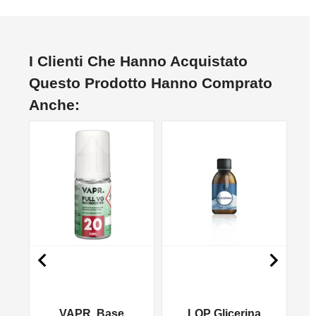
I Clienti Che Hanno Acquistato
Questo Prodotto Hanno Comprato
Anche:
NON DISPONIBILE


e
VAPR. Base
LOP Glicerina