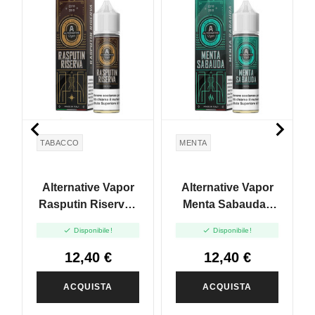


TABACCO
MENTA
Alternative Vapor
Alternative Vapor
Rasputin Riserva -
Menta Sabauda -
Vape Shot 20ml
Vape Shot 20ml


Disponibile!
Disponibile!
12,40 €
12,40 €
ACQUISTA
ACQUISTA