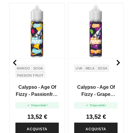


MANGO
SODA
UVA
MELA
SODA
PASSION FRUIT
Calypso - Age Of
Calypso - Age Of
Fizzy - Passionfruit
Fizzy - Grape
Mango Frizz - Vape
Apple Frizz - Vape


Disponibile!
Disponibile!
Shot - 20ml
Shot - 20ml
13,52 €
13,52 €
ACQUISTA
ACQUISTA