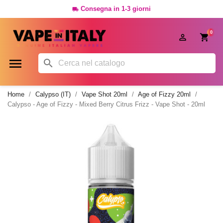
Consegna in 1-3 giorni

0




Home
Calypso (IT)
Vape Shot 20ml
Age of Fizzy 20ml
Calypso - Age of Fizzy - Mixed Berry Citrus Frizz - Vape Shot - 20ml