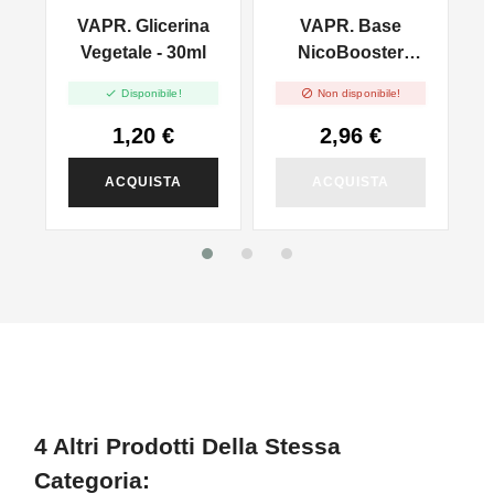
VAPR. Glicerina
VAPR. Base
l
Vegetale - 30ml
NicoBooster
50/50 - 10ml


Disponibile!
Non disponibile!
1,20 €
2,96 €
ACQUISTA
ACQUISTA
4 Altri Prodotti Della Stessa
Categoria: