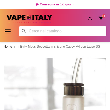
Consegna in 1-3 giorni

0




Home
Infinity Mods Boccetta in silicone Cappy V4 con tappo SS