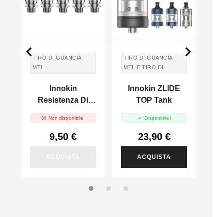


TIRO DI GUANCIA
TIRO DI GUANCIA
MTL
MTL E TIRO DI
POLMONI DTL
TIRO IN GUANCIA
Innokin
Innokin ZLIDE
MTL
TIRO IN GUANCIA
MTL E TIRO DI
h
Resistenza Di
TOP Tank
POLMONI DTL
Ricambio Zenith -


Non disponibile!
Disponibile!
5pz
9,50 €
23,90 €
ACQUISTA
ACQUISTA