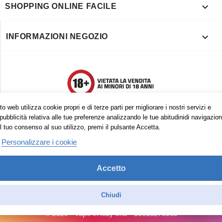

SHOPPING ONLINE FACILE

INFORMAZIONI NEGOZIO
o web utilizza cookie propri e di terze parti per migliorare i nostri servizi e
pubblicità relativa alle tue preferenze analizzando le tue abitudinidi navigazion
l tuo consenso al suo utilizzo, premi il pulsante Accetta.
Personalizzare i cookie
Accetto
Trovaci anche su:
Facebook
Pinterest
Instagram
Chiudi
© 2026 - Vape in Italy srls - 10613270965