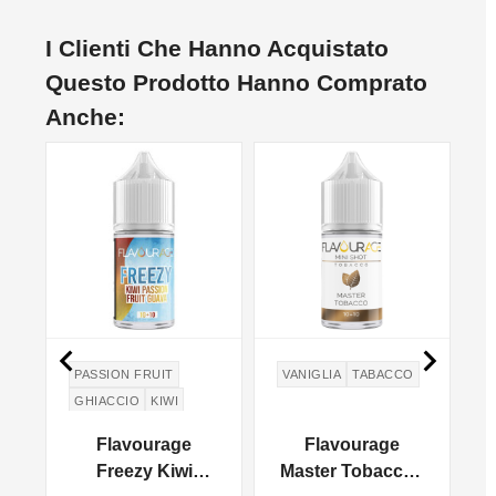
I Clienti Che Hanno Acquistato
Questo Prodotto Hanno Comprato
Anche:


PASSION FRUIT
VANIGLIA
TABACCO
GHIACCIO
KIWI
GUAVA
Flavourage
Flavourage
K
le
Freezy Kiwi
Master Tobacco -