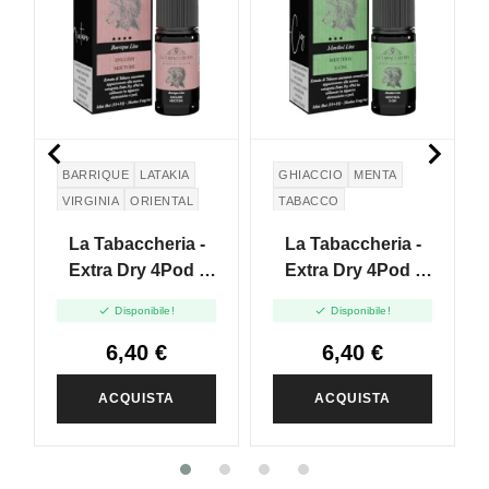


BARRIQUE
LATAKIA
GHIACCIO
MENTA
VIRGINIA
ORIENTAL
TABACCO
La Tabaccheria -
La Tabaccheria -
Extra Dry 4Pod -
Extra Dry 4Pod -
English Mixture -
Menthol E-Cig -


Disponibile!
Disponibile!
Mini Shot 10+10
Mini Shot 10+10
6,40 €
6,40 €
ACQUISTA
ACQUISTA