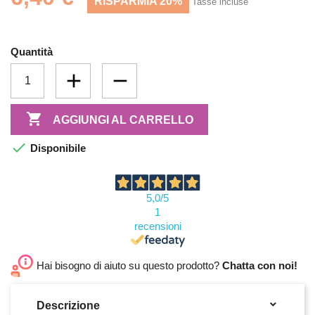
RISPARMIA 20%
Tasse incluse
Quantità

AGGIUNGI AL CARRELLO

Disponibile
5,0
/5
1
recensioni
Hai bisogno di aiuto su questo prodotto?
Chatta con noi!

Descrizione