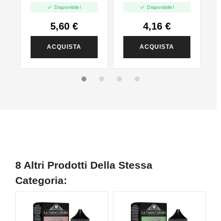
l
Passion Fruit
Mini Shot 10+10


Disponibile!
Disponibile!
Guava - Mini Shot
10+10
5,60 €
4,16 €
ACQUISTA
ACQUISTA
8 Altri Prodotti Della Stessa
Categoria:
N