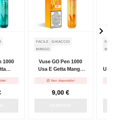

O
FACILE
GHIACCIO
FACILE
GHIACCIO
MANGO
MIRTILLO
n 1000
Vuse GO Pen 1000
Vuse GO Pen
tta
Usa E Getta Mango
Usa E Getta Bl
ce 2ml
Ice 2ml
Ice 2ml


bile!
Non disponibile!
Non disponibi
€
9,00 €
9,00 €
TA
ACQUISTA
ACQUIST