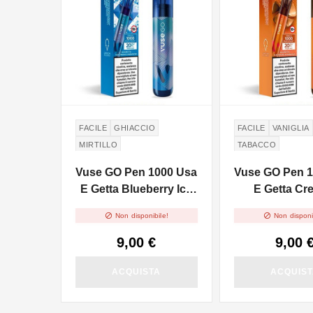
FACILE
GHIACCIO
FACILE
VANIGLIA
MIRTILLO
TABACCO
Vuse GO Pen 1000 Usa
Vuse GO Pen 
E Getta Blueberry Ice
E Getta Cr
2ml
Tobacco 


Non disponibile!
Non disponi
9,00 €
9,00 
ACQUISTA
ACQUIS