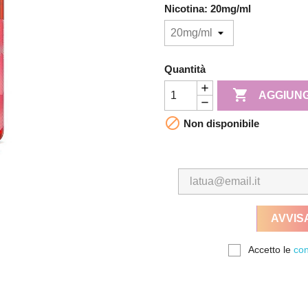
Nicotina: 20mg/ml
Quantità

AGGIUNG

Non disponibile
AVVIS
Accetto le
con