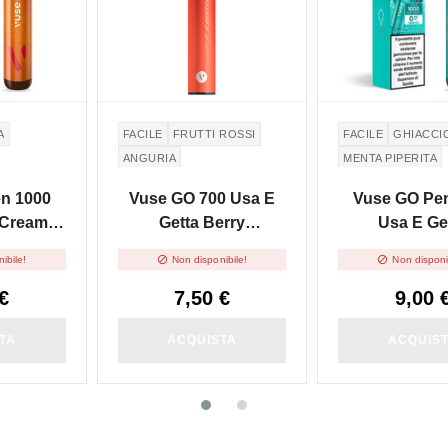
A
FACILE
FRUTTI ROSSI
FACILE
GHIACCI
ANGURIA
MENTA PIPERITA
n 1000
Vuse GO 700 Usa E
Vuse GO Pe
 Creamy
Getta Berry
Usa E Ge
 2ml
Watermelon 2ml
Peppermint I


ibile!
Non disponibile!
Non disponi
€
7,50 €
9,00 
TA
ACQUISTA
ACQUIS