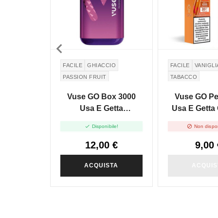

FACILE
GHIACCIO
FACILE
VANIGLI
PASSION FRUIT
TABACCO
Vuse GO Box 3000
Vuse GO Pe
Usa E Getta
Usa E Getta
Passionfruit Ice 8ml
Tobacco


Disponibile!
Non dispon
12,00 €
9,00 
ACQUISTA
ACQUIS