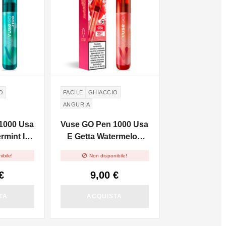
O
FACILE
GHIACCIO
ANGURIA
1000 Usa
Vuse GO Pen 1000 Usa
rmint Ice
E Getta Watermelon
Ice 2ml

ibile!
Non disponibile!
€
9,00 €
TA
ACQUISTA