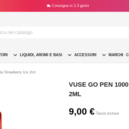
Consegna in 1-3 giorni




TORI
LIQUIDI, AROMI E BASI
ACCESSORI
MARCHI
C
a Strawberry Ice 2ml
VUSE GO PEN 100
2ML
9,00 €
Tasse incluse