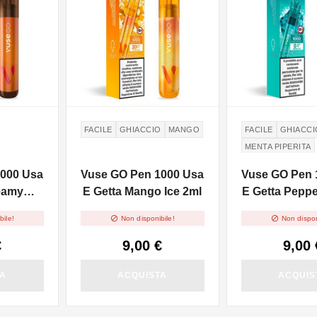
FACILE
GHIACCIO
MANGO
FACILE
GHIACCI
MENTA PIPERITA
1000 Usa
Vuse GO Pen 1000 Usa
Vuse GO Pen 
eamy
E Getta Mango Ice 2ml
E Getta Peppe
2ml
2ml


bile!
Non disponibile!
Non dispon
€
9,00 €
9,00 
TA
ACQUISTA
ACQUIS