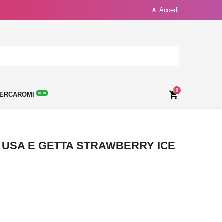
Accedi

0

ERCAROMI
NEW
0 USA E GETTA STRAWBERRY ICE