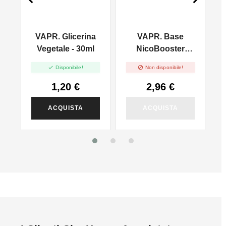
VAPR. Glicerina
VAPR. Base
l
Vegetale - 30ml
NicoBooster
50/50 - 10ml


Disponibile!
Non disponibile!
1,20 €
2,96 €
ACQUISTA
ACQUISTA