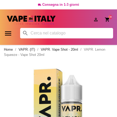
Consegna in 1-3 giorni

0




Home
VAPR. (IT)
VAPR. Vape Shot - 20ml
VAPR. Lemon
Squeeze - Vape Shot 20ml