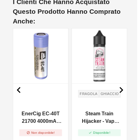
I Clienti Che Hanno Acquistato
Questo Prodotto Hanno Comprato
Anche:
NON DISPONIBILE


FRAGOLA
GHIACCIO
a
EnerCig EC-40T
Steam Train
-
21700 4000mAh
Hijacker - Vape
P
Senza Pin
Shot 20ml


Non disponibile!
Disponibile!