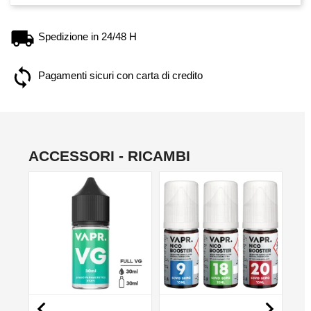
Spedizione in 24/48 H
Pagamenti sicuri con carta di credito
ACCESSORI - RICAMBI
NON DISPONIBILE
NO

