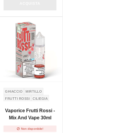
ACQUISTA
NON DISPONIBILE
GHIACCIO
MIRTILLO
FRUTTI ROSSI
CILIEGIA
RIBES NERO
MORA
Vaporice Frutti Rossi -
Mix And Vape 30ml

Non disponibile!