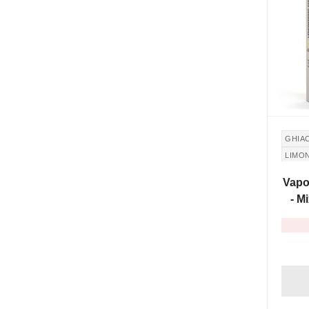
GHIA
LIMO
Vapo
- M