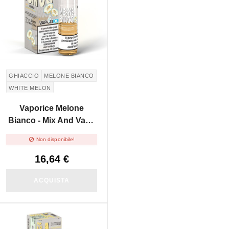
GHIACCIO
MELONE BIANCO
WHITE MELON
Vaporice Melone
Bianco - Mix And Vape
30ml

Non disponibile!
16,64 €
ACQUISTA
NON DISPONIBILE