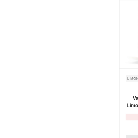
NON DI
LIMO
Va
Limo