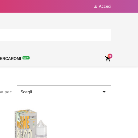
Accedi

0

ERCAROMI
NEW

na per:
Scegli
NON DISPONIBILE