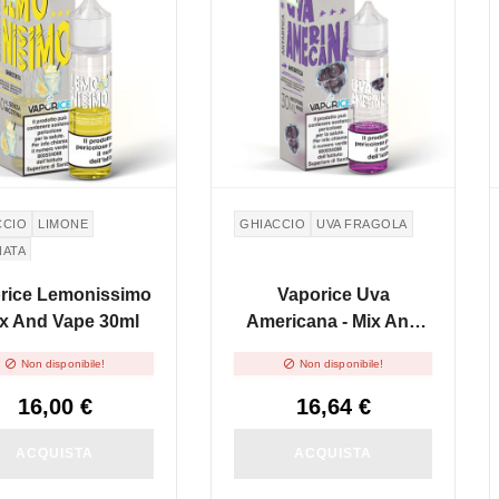
CCIO
LIMONE
GHIACCIO
UVA FRAGOLA
NATA
rice Lemonissimo
Vaporice Uva
ix And Vape 30ml
Americana - Mix And
Vape 30ml


Non disponibile!
Non disponibile!
16,00 €
16,64 €
ACQUISTA
ACQUISTA