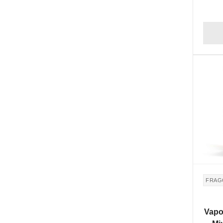
NON DI
FRAG
Vapori