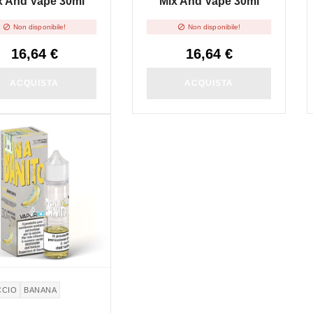
x And Vape 30ml
Mix And Vape 30ml


Non disponibile!
Non disponibile!
16,64 €
16,64 €
ACQUISTA
ACQUISTA
SPONIBILE
CCIO
BANANA