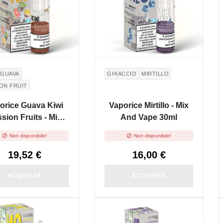
GUAVA
GHIACCIO
MIRTILLO
ON FRUIT
orice Guava Kiwi
Vaporice Mirtillo - Mix
sion Fruits - Mix
And Vape 30ml
And Vape 30ml


Non disponibile!
Non disponibile!
19,52 €
16,00 €
ACQUISTA
ACQUISTA
SPONIBILE
NON DISPONIBILE