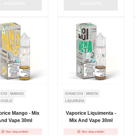
ACQUISTA
ACQUISTA
SPONIBILE
NON DISPONIBILE
CCIO
MANGO
GHIACCIO
MENTA
CCIOLO
LIQUIRIZIA
orice Mango - Mix
Vaporice Liquimenta -
And Vape 30ml
Mix And Vape 30ml


Non disponibile!
Non disponibile!