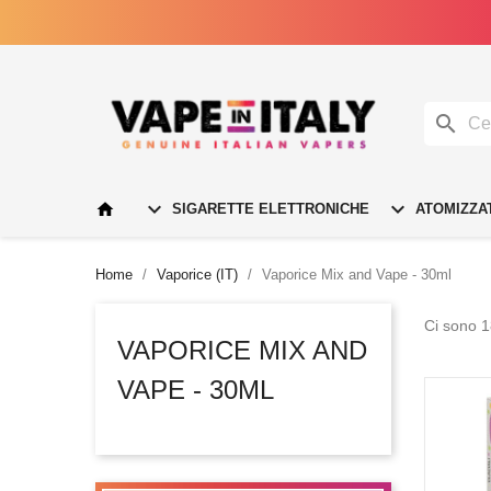




SIGARETTE ELETTRONICHE
ATOMIZZA
Home
Vaporice (IT)
Vaporice Mix and Vape - 30ml
Ci sono 1
VAPORICE MIX AND
VAPE - 30ML
NON DI