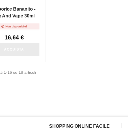
orice Bananito -
x And Vape 30ml

Non disponibile!
16,64 €
ACQUISTA
ti 1-16 su 18 articoli
SHOPPING ONLINE FACILE