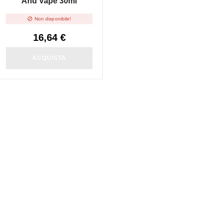
And Vape 30ml

Non disponibile!
16,64 €
ACQUISTA