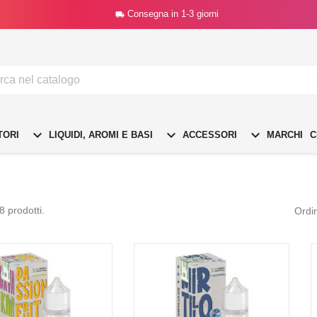
Consegna in 1-3 giorni




TORI
LIQUIDI, AROMI E BASI
ACCESSORI
MARCHI
C
8 prodotti.
Ordi
SPONIBILE
NON DISPONIBILE