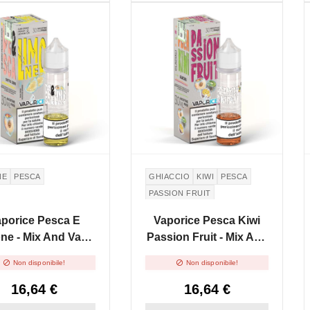
SPONIBILE
NON DISPONIBILE
NE
PESCA
GHIACCIO
KIWI
PESCA
PASSION FRUIT
porice Pesca E
Vaporice Pesca Kiwi
ne - Mix And Vape
Passion Fruit - Mix And
30ml
Vape 30ml


Non disponibile!
Non disponibile!
16,64 €
16,64 €