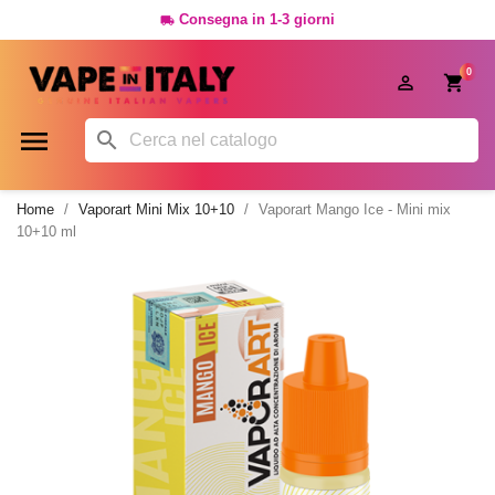
Consegna in 1-3 giorni

0




Home
Vaporart Mini Mix 10+10
Vaporart Mango Ice - Mini mix
10+10 ml