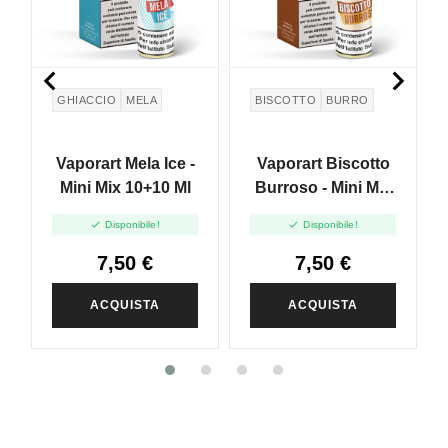


GHIACCIO
MELA
BISCOTTO
BURRO
Vaporart Mela Ice -
Vaporart Biscotto
Mini Mix 10+10 Ml
Burroso - Mini Mix
10+10 Ml


Disponibile!
Disponibile!
7,50 €
7,50 €
ACQUISTA
ACQUISTA