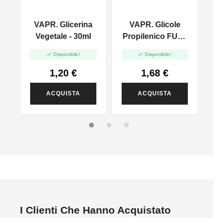
VAPR. Glicerina
VAPR. Glicole
l
Vegetale - 30ml
Propilenico FULL
PG - 35ml In 60ml


Disponibile!
Disponibile!
1,20 €
1,68 €
ACQUISTA
ACQUISTA
I Clienti Che Hanno Acquistato