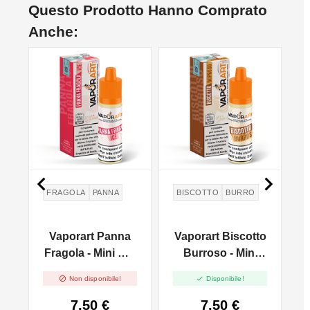
Questo Prodotto Hanno Comprato
Anche:
NON DISPONIBILE


FRAGOLA
PANNA
BISCOTTO
BURRO
ia
Vaporart Panna
Vaporart Biscotto
J
Fragola - Mini Mix
Burroso - Mini
10+10 Ml
Mix 10+10 Ml


Non disponibile!
Disponibile!
7,50 €
7,50 €