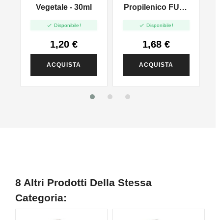
l
Vegetale - 30ml
Propilenico FULL
PG - 35ml In 60ml


Disponibile!
Disponibile!
1,20 €
1,68 €
ACQUISTA
ACQUISTA
8 Altri Prodotti Della Stessa
Categoria: