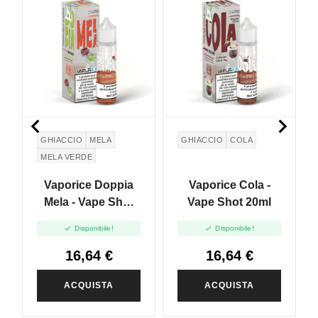


GHIACCIO
MELA
GHIACCIO
COLA
MELA VERDE
Vaporice Doppia
Vaporice Cola -
Mela - Vape Shot
Vape Shot 20ml
20ml


Disponibile!
Disponibile!
16,64 €
16,64 €
ACQUISTA
ACQUISTA