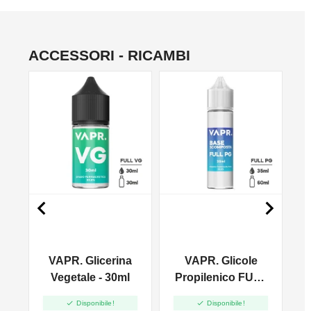
ACCESSORI - RICAMBI
NO


VAPR. Glicerina
VAPR. Glicole
l
Vegetale - 30ml
Propilenico FULL
PG - 35ml In 60ml


Disponibile!
Disponibile!