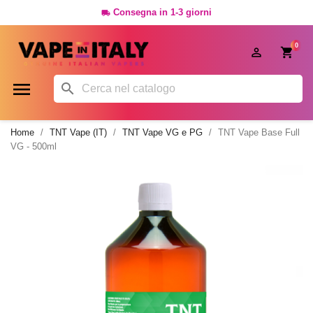
Consegna in 1-3 giorni

0




Home
TNT Vape (IT)
TNT Vape VG e PG
TNT Vape Base Full
VG - 500ml