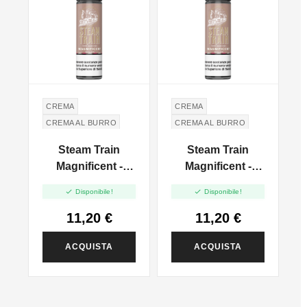
CREMA
CREMA
CREMA AL BURRO
CREMA AL BURRO
CUPCAKE
CUPCAKE
Steam Train
Steam Train
Magnificent -
Magnificent -
l
Vape Shot - 20ml
Vape Shot - 20ml


Disponibile!
Disponibile!
11,20 €
11,20 €
ACQUISTA
ACQUISTA