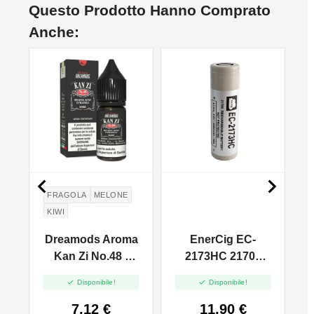
Questo Prodotto Hanno Comprato
Anche:


FRAGOLA
MELONE
KIWI
a
Dreamods Aroma
EnerCig EC-
 -
Kan Zi No.48 -
2173HC 21700
10ml
3050mAh (35A)


Disponibile!
Disponibile!
Senza Pin
7,12 €
11,90 €