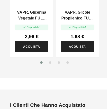
-
VAPR. Glicerina
VAPR. Glicole
n
Vegetale FULL
Propilenico FULL
VG - 35ml In
PG - 35ml In 60ml


Disponibile!
Disponibile!
120ml
2,96 €
1,68 €
ACQUISTA
ACQUISTA
I Clienti Che Hanno Acquistato