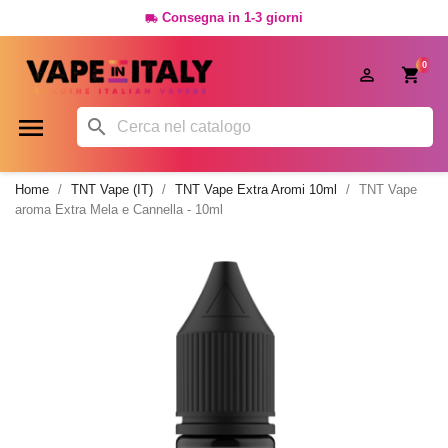
Consegna in 1-3 giorni

0




Home
TNT Vape (IT)
TNT Vape Extra Aromi 10ml
TNT Vape
aroma Extra Mela e Cannella - 10ml