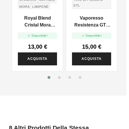
DTL
MORA
LAMPONE
e
Royal Blend
Vaporesso
n
Cristal Mora
Resistenza GTX
C
Mirtillo Lampone
Dual Mesh - 5pz


Disponibile!
Disponibile!
Extra Ice - Vape
Shot 10ml
13,00 €
15,00 €
ACQUISTA
ACQUISTA
8 Altri Prodotti Della Stessa