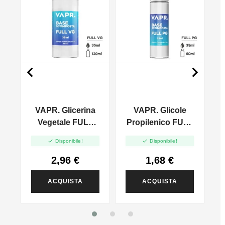


VAPR. Glicerina
VAPR. Glicole
l
Vegetale FULL
Propilenico FULL
VG - 35ml In
PG - 35ml In 60ml


Disponibile!
Disponibile!
120ml
2,96 €
1,68 €
ACQUISTA
ACQUISTA