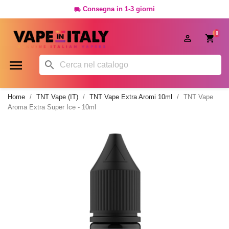
Consegna in 1-3 giorni

0




Home
TNT Vape (IT)
TNT Vape Extra Aromi 10ml
TNT Vape
Aroma Extra Super Ice - 10ml