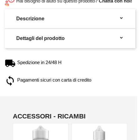
Hai bisogno di aiuto su questo prodotto?
Chatta con noi!

Descrizione

Dettagli del prodotto
Spedizione in 24/48 H
Pagamenti sicuri con carta di credito
ACCESSORI - RICAMBI
NO