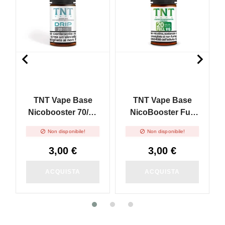


TNT Vape Base
TNT Vape Base
Nicobooster 70/30
NicoBooster Full
- 10ml
VG - 10ml


Non disponibile!
Non disponibile!
3,00 €
3,00 €
ACQUISTA
ACQUISTA