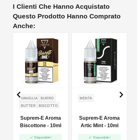
I Clienti Che Hanno Acquistato
Questo Prodotto Hanno Comprato
Anche:


VANIGLIA
BURRO
MENTA
BUTTER
BISCOTTO
Suprem-E Aroma
Suprem-E Aroma
ta
Biscottone - 10ml
Artic Mint - 10ml


Disponibile!
Disponibile!