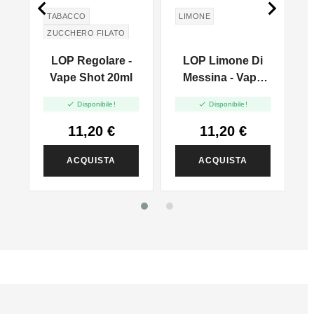


TABACCO
LIMONE
ZUCCHERO FILATO
COTTON CANDY
G
LOP Regolare -
LOP Limone Di
Vape Shot 20ml
Messina - Vape
Shot 20ml


Disponibile!
Disponibile!
11,20 €
11,20 €
ACQUISTA
ACQUISTA