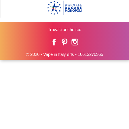
Trovaci anche su:
Facebook
Pinterest
Instagram
© 2026 - Vape in Italy srls - 10613270965