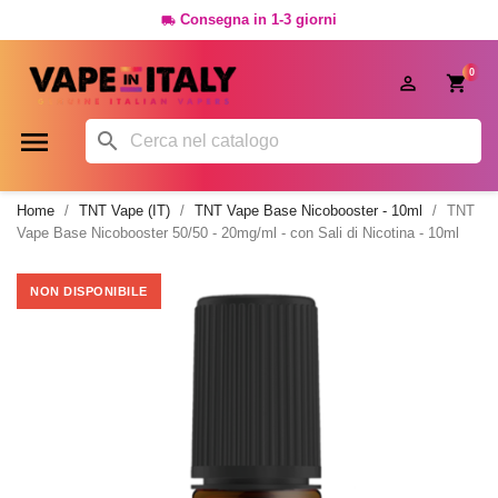
Consegna in 1-3 giorni

0




Home
TNT Vape (IT)
TNT Vape Base Nicobooster - 10ml
TNT
Vape Base Nicobooster 50/50 - 20mg/ml - con Sali di Nicotina - 10ml
NON DISPONIBILE