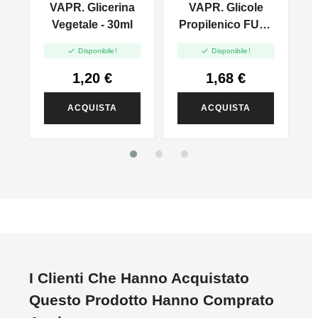
VAPR. Glicerina
VAPR. Glicole
l
Vegetale - 30ml
Propilenico FULL
PG - 35ml In 60ml


Disponibile!
Disponibile!
1,20 €
1,68 €
ACQUISTA
ACQUISTA
I Clienti Che Hanno Acquistato
Questo Prodotto Hanno Comprato