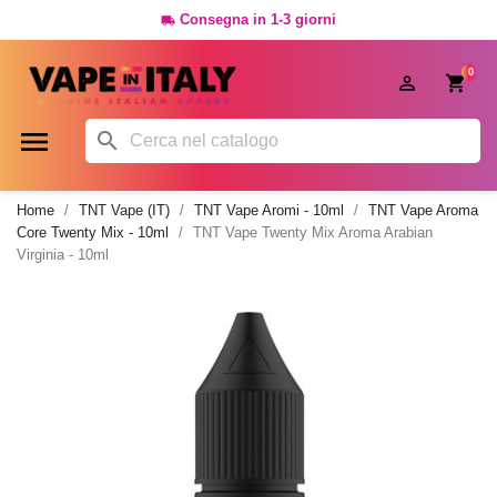
Consegna in 1-3 giorni

0




Home
TNT Vape (IT)
TNT Vape Aromi - 10ml
TNT Vape Aroma
Core Twenty Mix - 10ml
TNT Vape Twenty Mix Aroma Arabian
Virginia - 10ml