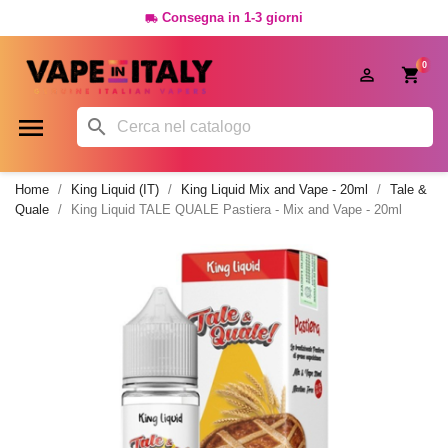
Consegna in 1-3 giorni

0




Home
King Liquid (IT)
King Liquid Mix and Vape - 20ml
Tale &
Quale
King Liquid TALE QUALE Pastiera - Mix and Vape - 20ml