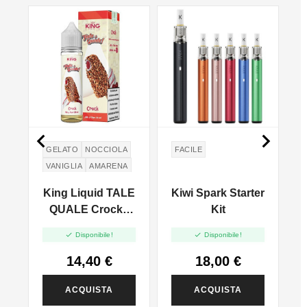


GELATO
NOCCIOLA
FACILE
VANIGLIA
AMARENA
LE
King Liquid TALE
Kiwi Spark Starter
e
QUALE Crock -
Kit
L
-
Mix And Vape -


Disponibile!
Disponibile!
20ml
14,40 €
18,00 €
ACQUISTA
ACQUISTA