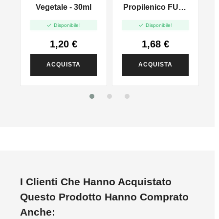
l
Vegetale - 30ml
Propilenico FULL
PG - 35ml In 60ml


Disponibile!
Disponibile!
1,20 €
1,68 €
ACQUISTA
ACQUISTA
I Clienti Che Hanno Acquistato
Questo Prodotto Hanno Comprato
Anche: