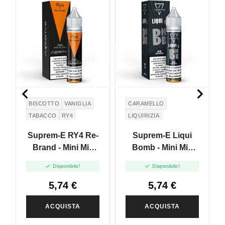


BISCOTTO
VANIGLIA
CARAMELLO
TABACCO
RY4
LIQUIRIZIA
Suprem-E RY4 Re-
Suprem-E Liqui
Brand - Mini Mix
Bomb - Mini Mix
10+10
10+10


Disponibile!
Disponibile!
5,74 €
5,74 €
ACQUISTA
ACQUISTA