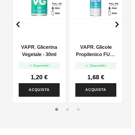


VAPR. Glicerina
VAPR. Glicole
l
Vegetale - 30ml
Propilenico FULL
PG - 35ml In 60ml


Disponibile!
Disponibile!
1,20 €
1,68 €
ACQUISTA
ACQUISTA