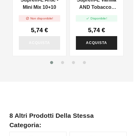
l
Mini Mix 10+10
AND Tobacco -
Mini Mix 10+10


Non disponibile!
Disponibile!
5,74 €
5,74 €
ACQUISTA
ACQUISTA
8 Altri Prodotti Della Stessa
Categoria: