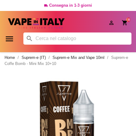
Consegna in 1-3 giorni

0




Home
Suprem-e (IT)
Suprem-e Mix and Vape 10ml
Suprem-e
Coffe Bomb - Mini Mix 10+10