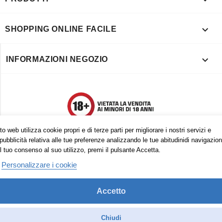

SHOPPING ONLINE FACILE

INFORMAZIONI NEGOZIO
o web utilizza cookie propri e di terze parti per migliorare i nostri servizi e
pubblicità relativa alle tue preferenze analizzando le tue abitudinidi navigazion
l tuo consenso al suo utilizzo, premi il pulsante Accetta.
Personalizzare i cookie
Accetto
Trovaci anche su:
Facebook
Pinterest
Instagram
Chiudi