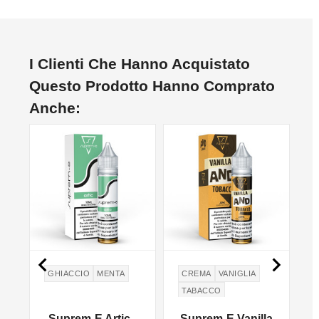
I Clienti Che Hanno Acquistato
Questo Prodotto Hanno Comprato
Anche:
NON DISPONIBILE


GHIACCIO
MENTA
CREMA
VANIGLIA
TABACCO
CREMA PASTICCERA
e
Suprem-E Artic -
Suprem-E Vanilla