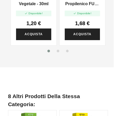
l
Vegetale - 30ml
Propilenico FULL
PG - 35ml In 60ml


Disponibile!
Disponibile!
1,20 €
1,68 €
ACQUISTA
ACQUISTA
8 Altri Prodotti Della Stessa
Categoria: