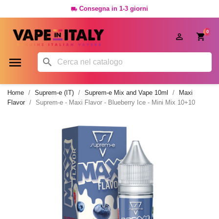
Consegna in 1-3 giorni

0




Home
Suprem-e (IT)
Suprem-e Mix and Vape 10ml
Maxi
Flavor
Suprem-e - Maxi Flavor - Blueberry Ice - Mini Mix 10+10