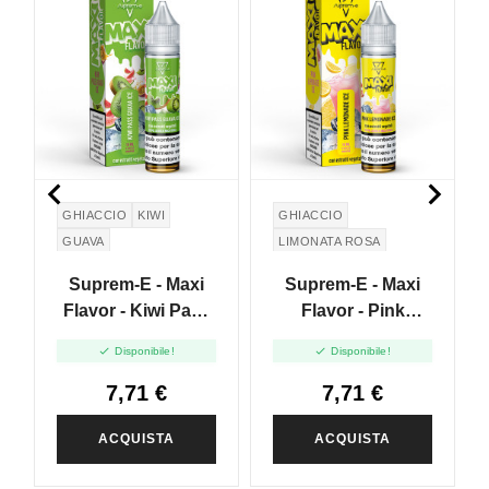


GHIACCIO
KIWI
GHIACCIO
GUAVA
LIMONATA ROSA
PASSION FRUIT
Suprem-E - Maxi
Suprem-E - Maxi
Flavor - Kiwi Pass
Flavor - Pink
Guava Ice - Mini
Lemonade Ice -


Disponibile!
Disponibile!
Mix 10+10
Mini Mix 10+10
7,71 €
7,71 €
ACQUISTA
ACQUISTA