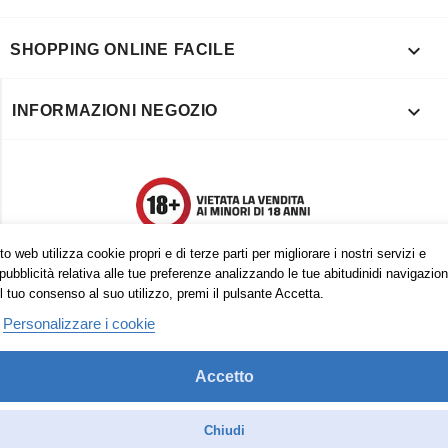

SHOPPING ONLINE FACILE

INFORMAZIONI NEGOZIO
o web utilizza cookie propri e di terze parti per migliorare i nostri servizi e
pubblicità relativa alle tue preferenze analizzando le tue abitudinidi navigazion
l tuo consenso al suo utilizzo, premi il pulsante Accetta.
Personalizzare i cookie
Accetto
Trovaci anche su:
Facebook
Pinterest
Instagram
Chiudi