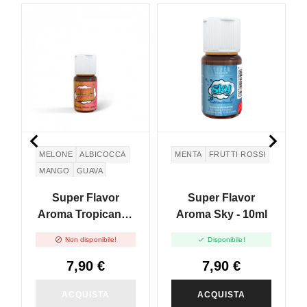
NON DISPONIBILE


MELONE
ALBICOCCA
MENTA
FRUTTI ROSSI
MANGO
GUAVA
Super Flavor
Super Flavor
Aroma Tropicana -
Aroma Sky - 10ml
10ml


Non disponibile!
Disponibile!
7,90 €
7,90 €
ACQUISTA
ACQUISTA