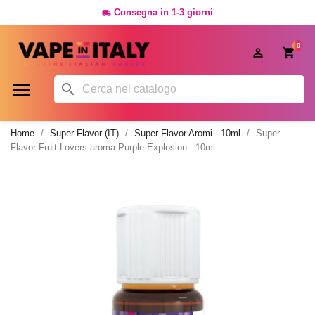
Consegna in 1-3 giorni

0




Home
Super Flavor (IT)
Super Flavor Aromi - 10ml
Super
Flavor Fruit Lovers aroma Purple Explosion - 10ml