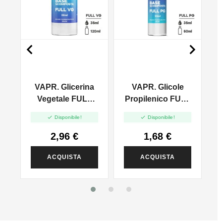


VAPR. Glicerina
VAPR. Glicole
l
Vegetale FULL
Propilenico FULL
VG - 35ml In
PG - 35ml In 60ml


Disponibile!
Disponibile!
120ml
2,96 €
1,68 €
ACQUISTA
ACQUISTA