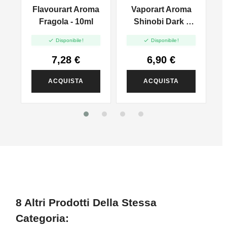
a
Flavourart Aroma
Vaporart Aroma
i
Fragola - 10ml
Shinobi Dark -
10ml


Disponibile!
Disponibile!
7,28 €
6,90 €
ACQUISTA
ACQUISTA
8 Altri Prodotti Della Stessa
Categoria: