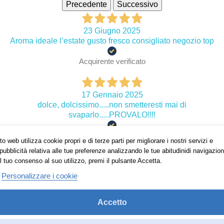
Precedente
Successivo
23 Giugno 2025
Aroma ideale l’estate gusto fresco consigliato negozio top
Acquirente verificato
17 Gennaio 2025
dolce, dolcissimo.....non smetteresti mai di
svaparlo.....PROVALO!!!!
Acquirente verificato
o web utilizza cookie propri e di terze parti per migliorare i nostri servizi e
pubblicità relativa alle tue preferenze analizzando le tue abitudinidi navigazion
l tuo consenso al suo utilizzo, premi il pulsante Accetta.
01 Maggio 2023
Personalizzare i cookie
Lo uso aggiunto ai tabaccosi,buono ed economico.
Acquirente verificato
Accetto