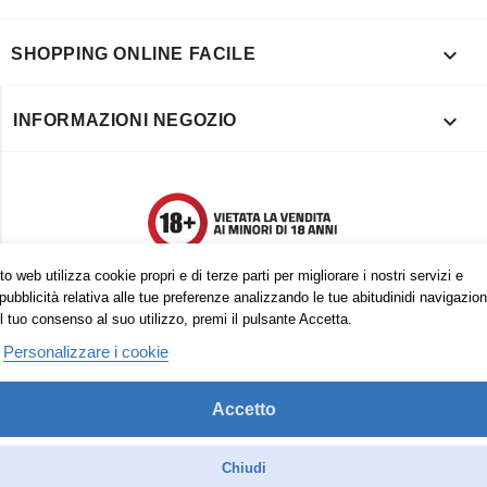

SHOPPING ONLINE FACILE

INFORMAZIONI NEGOZIO
o web utilizza cookie propri e di terze parti per migliorare i nostri servizi e
pubblicità relativa alle tue preferenze analizzando le tue abitudinidi navigazion
l tuo consenso al suo utilizzo, premi il pulsante Accetta.
Personalizzare i cookie
Accetto
Trovaci anche su:
Facebook
Pinterest
Instagram
Chiudi