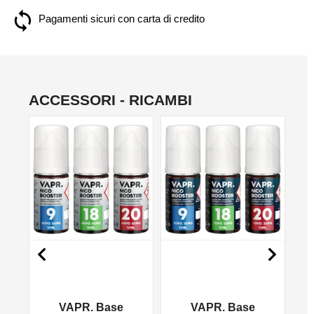
Pagamenti sicuri con carta di credito
ACCESSORI - RICAMBI
NON DISPONIBILE
NON DISPONIBILE
NO


VAPR. Base
VAPR. Base