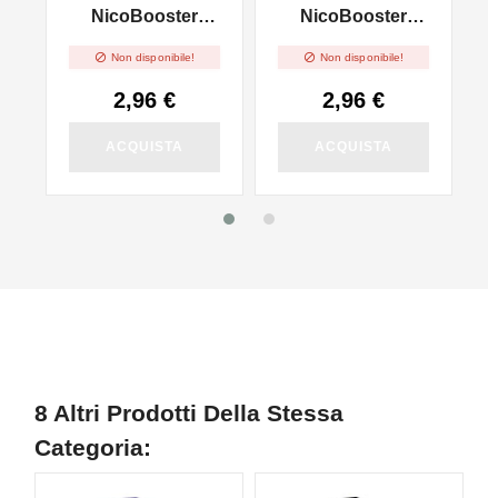
l
NicoBooster
NicoBooster
50/50 - 10ml
70/30 - 10ml


Non disponibile!
Non disponibile!
2,96 €
2,96 €
ACQUISTA
ACQUISTA
8 Altri Prodotti Della Stessa
Categoria: