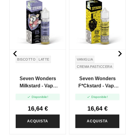


BISCOTTO
LATTE
VANIGLIA
CREMA PASTICCERA
Seven Wonders
Seven Wonders
Milkstard - Vape
F*ckstard - Vape
Shot - 20ml
Shot - 20ml


Disponibile!
Disponibile!
16,64 €
16,64 €
ACQUISTA
ACQUISTA