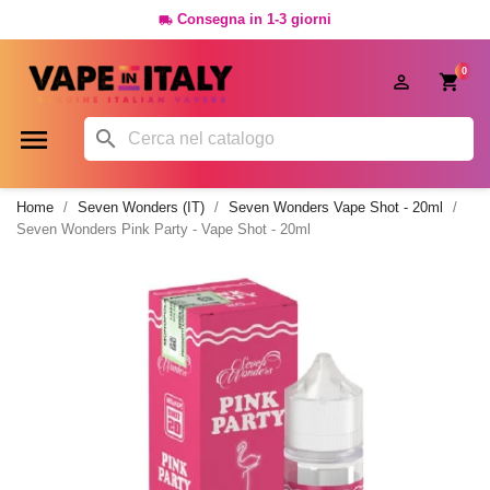
Consegna in 1-3 giorni

0




Home
Seven Wonders (IT)
Seven Wonders Vape Shot - 20ml
Seven Wonders Pink Party - Vape Shot - 20ml