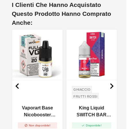
I Clienti Che Hanno Acquistato
Questo Prodotto Hanno Comprato
Anche:
NON DISPONIBILE


GHIACCIO
FRUTTI ROSSI
r
Vaporart Base
King Liquid
t
Nicobooster
SWITCH BAR
FULL VG - 10ml
Red Fruit Ice - Mix


Non disponibile!
Disponibile!
And Vape 10+10