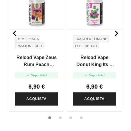


RUM
PESCA
FRAGOLA
LIMONE
PASSION FRUIT
THÈ FREDDO
Reload Vape Zeus
Reload Vape
Rum Peach
Donut King Its A
Passionfruit - Mini
Paradice Ice


Disponibile!
Disponibile!
Shot - 10 Ml
Strawberry Lemon
Ice Tea - Mini Shot
6,90 €
6,90 €
10+10
ACQUISTA
ACQUISTA