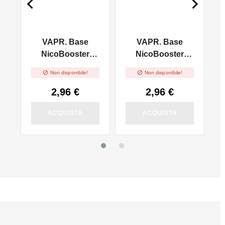


VAPR. Base
VAPR. Base
l
NicoBooster
NicoBooster
50/50 - 10ml
70/30 - 10ml


Non disponibile!
Non disponibile!
2,96 €
2,96 €
ACQUISTA
ACQUISTA