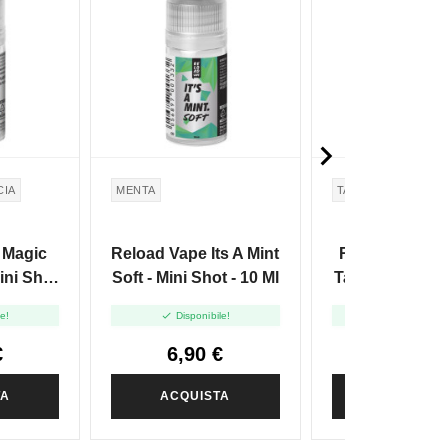

CIA
MENTA
TABACCO
 Magic
Reload Vape Its A Mint
Reload Vape 
ini Shot
Soft - Mini Shot - 10 Ml
Tab Tabacco M
- Mini Shot - 


le!
Disponibile!
Disponibile
€
6,90 €
9,76 €
TA
ACQUISTA
ACQUIST