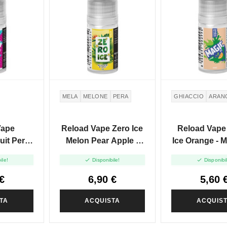
MELA
MELONE
PERA
GHIACCIO
ARAN
Vape
Reload Vape Zero Ice
Reload Vape
uit Pera
Melon Pear Apple -
Ice Orange - M
ni Shot
Mini Shot 10+10
10+10


ile!
Disponibile!
Disponibi
0
€
6,90 €
5,60 
TA
ACQUISTA
ACQUIS