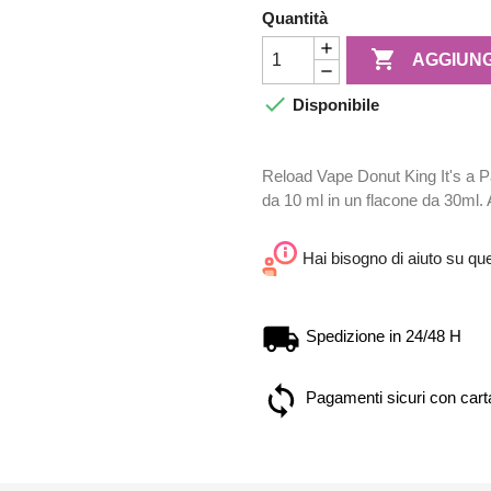
Quantità

AGGIUNG

Disponibile
Reload Vape Donut King It's a P
da 10 ml in un flacone da 30ml. A
Hai bisogno di aiuto su qu
Spedizione in 24/48 H
Pagamenti sicuri con carta