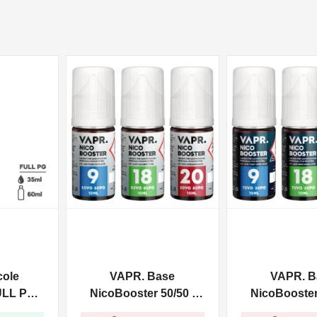
NON DISPONIBILE
NON DISPONIBILE
cole
VAPR. Base
VAPR. B
ULL PG -
NicoBooster 50/50 -
NicoBooster 
0ml
10ml
10ml