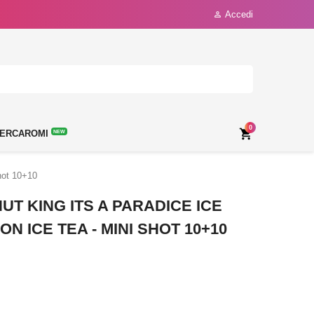
Accedi

0

ERCAROMI
NEW
hot 10+10
T KING ITS A PARADICE ICE
 ICE TEA - MINI SHOT 10+10