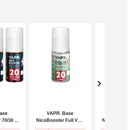
NON DISPONIBILE
NON DISPONIBILE

ase
VAPR. Base
VAPR. 
70/30 -
NicoBooster Full VG -
NicoBooster 
10ml
10m