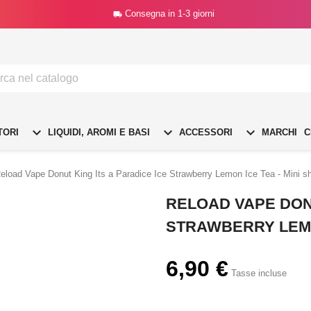
Consegna in 1-3 giorni




TORI
LIQUIDI, AROMI E BASI
ACCESSORI
MARCHI
C
eload Vape Donut King Its a Paradice Ice Strawberry Lemon Ice Tea - Mini s
RELOAD VAPE DONU
STRAWBERRY LEMON
6,90 €
Tasse incluse