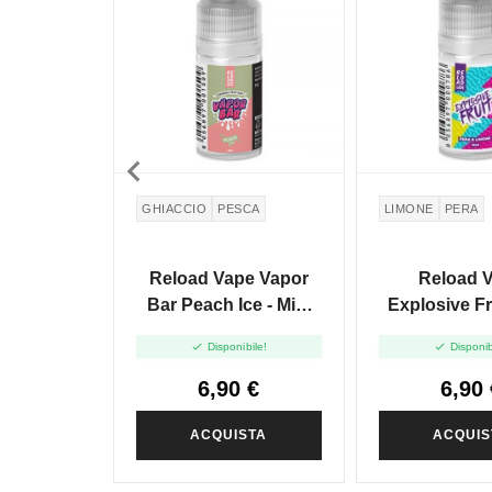

GHIACCIO
PESCA
LIMONE
PERA
Reload Vape Vapor
Reload 
Bar Peach Ice - Mini
Explosive Fr
Shot - 10 Ml
Limone - Mi


Disponibile!
Disponib
10+1
6,90 €
6,90 
ACQUISTA
ACQUIS