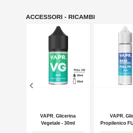
ACCESSORI - RICAMBI

VAPR. Glicerina
VAPR. Gli
Vegetale - 30ml
Propilenico F
35ml In 6