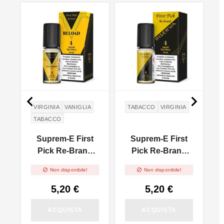
NON DISPONIBILE


VIRGINIA
VANIGLIA
TABACCO
VIRGINIA
TABACCO
Suprem-E First
Suprem-E First
l
Pick Re-Brand
Pick Re-Brand
Reload - 10ml
Riserva - 10ml


Non disponibile!
Non disponibile!
5,20 €
5,20 €
ACQUISTA
ACQUISTA