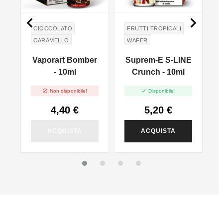


CIOCCOLATO
FRUTTI TROPICALI
CARAMELLO
WAFER
ARACHIDI
PEANUTS
Vaporart Bomber
Suprem-E S-LINE
r
- 10ml
Crunch - 10ml
 -


Non disponibile!
Disponibile!
4,40 €
5,20 €
ACQUISTA
ACQUISTA