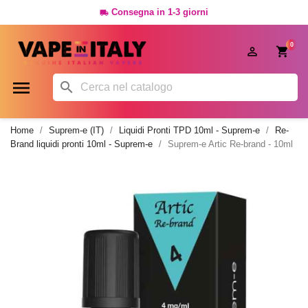
Consegna in 1-3 giorni

0




Home
Suprem-e (IT)
Liquidi Pronti TPD 10ml - Suprem-e
Re-
Brand liquidi pronti 10ml - Suprem-e
Suprem-e Artic Re-brand - 10ml