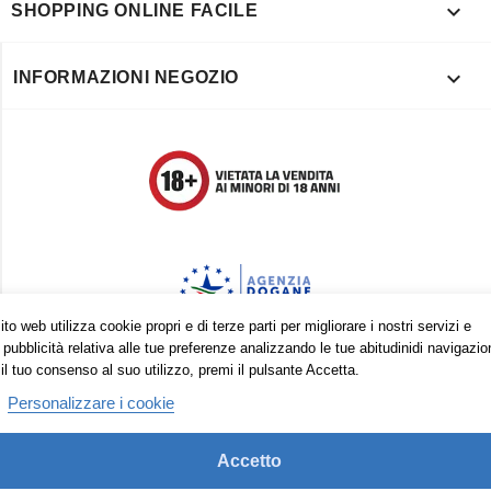

SHOPPING ONLINE FACILE

INFORMAZIONI NEGOZIO
to web utilizza cookie propri e di terze parti per migliorare i nostri servizi e
 pubblicità relativa alle tue preferenze analizzando le tue abitudinidi navigazio
il tuo consenso al suo utilizzo, premi il pulsante Accetta.
Trovaci anche su:
Personalizzare i cookie
Facebook
Pinterest
Instagram
Accetto
© 2026 - Vape in Italy srls - 10613270965