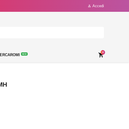
Accedi

0

ERCAROMI
NEW
0MH