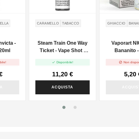
ELLA
CARAMELLO
TABACCO
GHIACCIO
BANA
victa -
Steam Train One Way
Vaporart N
20ml
Ticket - Vape Shot -
Bananito -
20ml


bile!
Disponibile!
Non dispon
€
11,20 €
5,20 
TA
ACQUISTA
ACQUIS