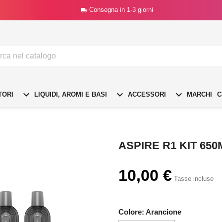
Consegna in 1-3 giorni




TORI
LIQUIDI, AROMI E BASI
ACCESSORI
MARCHI
C
ASPIRE R1 KIT 65
10,00 €
Tasse incluse
Colore: Arancione