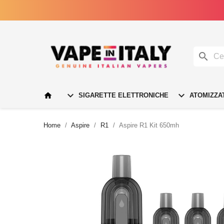




SIGARETTE ELETTRONICHE
ATOMIZZA
Home
Aspire
R1
Aspire R1 Kit 650mh