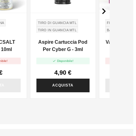

NA
TIRO DI GUANCIA MTL
FRUTTI DI BOS
TIRO IN GUANCIA MTL
BACCHE SCURE
DATK BERRIES
ICSALT
Aspire Cartuccia Pod
Vaporart Mix
BACCHE ROSSE
 10ml
Per Cyber G - 3ml
- 10


ibile!
Disponibile!
Non dispo
€
4,90 €
4,72
TA
ACQUISTA
ACQUI