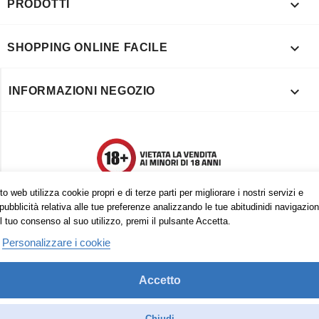

PRODOTTI

SHOPPING ONLINE FACILE

INFORMAZIONI NEGOZIO
o web utilizza cookie propri e di terze parti per migliorare i nostri servizi e
pubblicità relativa alle tue preferenze analizzando le tue abitudinidi navigazion
l tuo consenso al suo utilizzo, premi il pulsante Accetta.
Personalizzare i cookie
Accetto
Trovaci anche su:
Facebook
Pinterest
Instagram
Chiudi