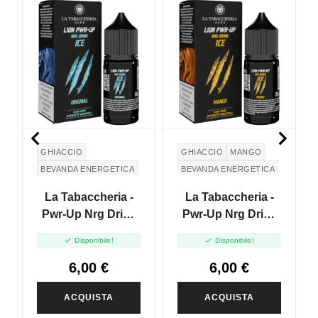


GHIACCIO
GHIACCIO
MANGO
BEVANDA ENERGETICA
BEVANDA ENERGETICA
La Tabaccheria -
La Tabaccheria -
Pwr-Up Nrg Drink
Pwr-Up Nrg Drink
Ice - Original - Mini
Ice - Mango - Mini


Disponibile!
Disponibile!
Shot 10+10
Shot 10+10
6,00 €
6,00 €
ACQUISTA
ACQUISTA