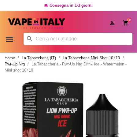
Consegna in 1-3 giorni

0




Home
La Tabaccheria (IT)
La Tabaccheria Mini Shot 10+10
Pwr-Up Nrg
La Tabaccheria - Pwr-Up Nrg Drink Ice - Watermelon -
Mini shot 10+10