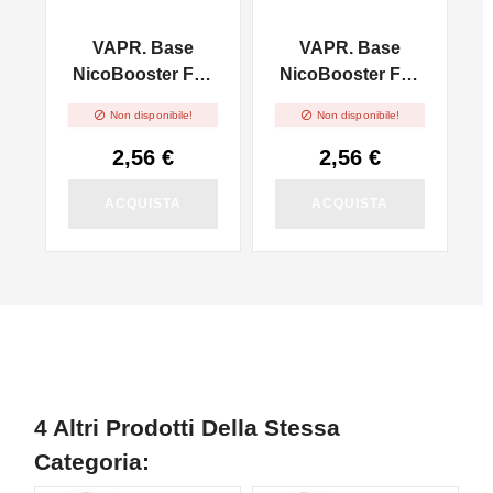
VAPR. Base
VAPR. Base
l
NicoBooster Full
NicoBooster Full
VG - 10ml
VG - 10ml


Non disponibile!
Non disponibile!
2,56 €
2,56 €
ACQUISTA
ACQUISTA
4 Altri Prodotti Della Stessa
Categoria: