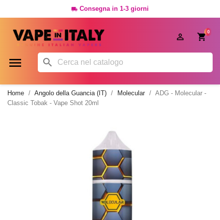
Consegna in 1-3 giorni

0




Home
Angolo della Guancia (IT)
Molecular
ADG - Molecular -
Classic Tobak - Vape Shot 20ml