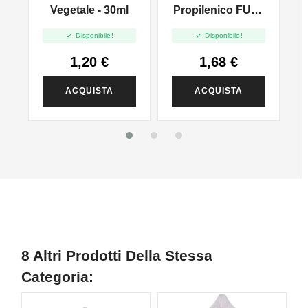
l
Vegetale - 30ml
Propilenico FULL
PG - 35ml In 60ml


Disponibile!
Disponibile!
1,20 €
1,68 €
ACQUISTA
ACQUISTA
8 Altri Prodotti Della Stessa
Categoria: