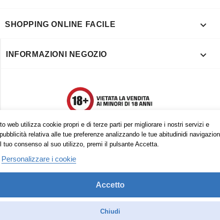

SHOPPING ONLINE FACILE

INFORMAZIONI NEGOZIO
o web utilizza cookie propri e di terze parti per migliorare i nostri servizi e
pubblicità relativa alle tue preferenze analizzando le tue abitudinidi navigazion
l tuo consenso al suo utilizzo, premi il pulsante Accetta.
Personalizzare i cookie
Accetto
Trovaci anche su:
Facebook
Pinterest
Instagram
Chiudi