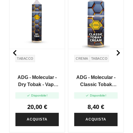


TABACCO
CREMA
TABACCO
ADG - Molecular -
ADG - Molecular -
Dry Tobak - Vape
Classic Tobak
Shot 20ml
Cream - Mini Shot


Disponibile!
Disponibile!
10+10
20,00 €
8,40 €
ACQUISTA
ACQUISTA