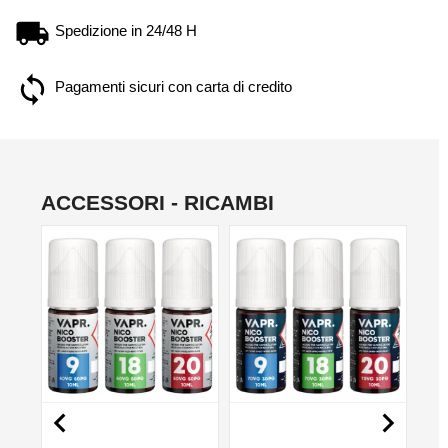
Spedizione in 24/48 H
Pagamenti sicuri con carta di credito
ACCESSORI - RICAMBI
NON DISPONIBILE
NON DISPONIBILE
NO

