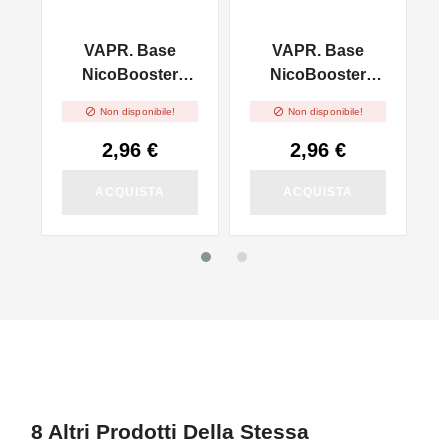
VAPR. Base
VAPR. Base
l
NicoBooster
NicoBooster
50/50 - 10ml
70/30 - 10ml


Non disponibile!
Non disponibile!
2,96 €
2,96 €
ACQUISTA
ACQUISTA
8 Altri Prodotti Della Stessa