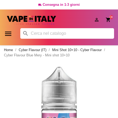
Consegna in 1-3 giorni

0




Home
Cyber Flavour (IT)
Mini Shot 10+10 - Cyber Flavour
Cyber Flavour Blue Mery - Mini shot 10+10