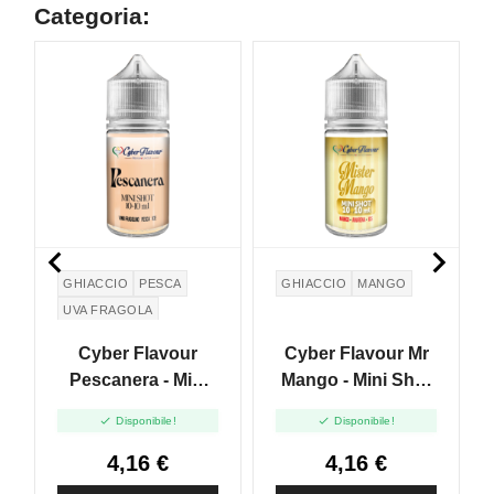
Categoria:


GHIACCIO
PESCA
GHIACCIO
MANGO
UVA FRAGOLA
Cyber Flavour
Cyber Flavour Mr
Pescanera - Mini
Mango - Mini Shot
Shot 10+10
10+10


Disponibile!
Disponibile!
4,16 €
4,16 €