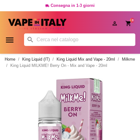
Consegna in 1-3 giorni

0




Home
King Liquid (IT)
King Liquid Mix and Vape - 20ml
Milkme
King Liquid MILKME! Berry On - Mix and Vape - 20ml