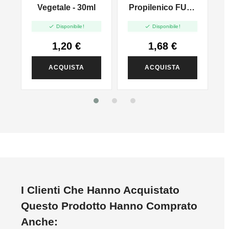
l
Vegetale - 30ml
Propilenico FULL
PG - 35ml In 60ml


Disponibile!
Disponibile!
1,20 €
1,68 €
ACQUISTA
ACQUISTA
I Clienti Che Hanno Acquistato
Questo Prodotto Hanno Comprato
Anche: