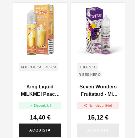
NON DISPONIBILE
ALBICOCCA
PESCA
GHIACCIO
RIBES NERO
LIMONATA
s
King Liquid
Seven Wonders
MILKME! Peacot
Fruitstard - Mix
l
Flow - Mix And
And Vape - 30ml


Disponibile!
Non disponibile!
Vape - 20ml
14,40 €
15,12 €
ACQUISTA
ACQUISTA