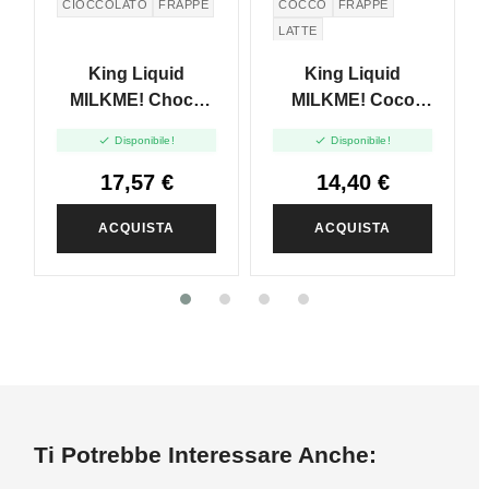
CIOCCOLATO
FRAPPÈ
COCCO
FRAPPÈ
LATTE
King Liquid
King Liquid
MILKME! Choco
MILKME! Coco
Dream - Mix And
Sunny - Mix And


Disponibile!
Disponibile!
Vape - 20ml
Vape - 20ml
17,57 €
14,40 €
ACQUISTA
ACQUISTA
Ti Potrebbe Interessare Anche: