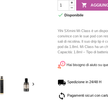

AGGIUNG

Disponibile
Yihi SXmini Mi Class è un dispo
convince con le sue pod con re
sali di nicotina. Il suo drip tip
pod da 1.8ml. Mi Class ha un c
Capacità: 1.8ml – Tipo di batter
Hai bisogno di aiuto su qu
Spedizione in 24/48 H

Pagamenti sicuri con carta