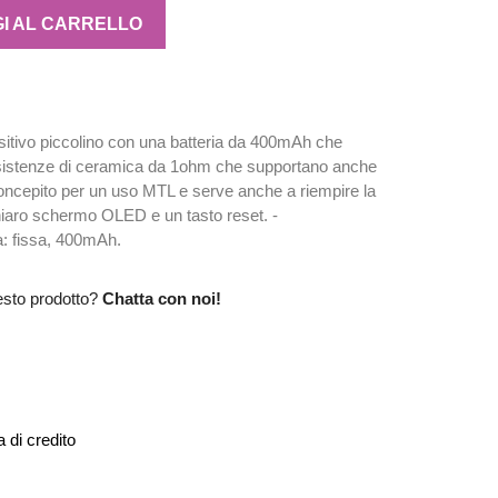
I AL CARRELLO
sitivo piccolino con una batteria da 400mAh che
sistenze di ceramica da 1ohm che supportano anche
 è concepito per un uso MTL e serve anche a riempire la
hiaro schermo OLED e un tasto reset. -
ia: fissa, 400mAh.
esto prodotto?
Chatta con noi!
 di credito