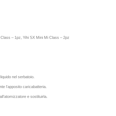
i Class – 1pz, Yihi SX Mini Mi Class – 2pz
l liquido nel serbatoio.
te l'apposito caricabatteria.
all’atomizzatore e sostituirla.