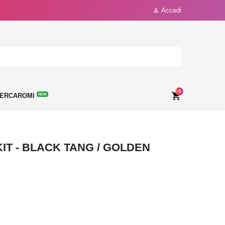
Accedi

0

ERCAROMI
NEW
KIT - BLACK TANG / GOLDEN