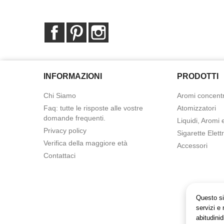
Facebook
Pinterest
Instagram
INFORMAZIONI
PRODOTTI
Chi Siamo
Aromi concentr
Faq: tutte le risposte alle vostre
Atomizzatori
domande frequenti.
Liquidi, Aromi 
Privacy policy
Sigarette Elett
Verifica della maggiore età
Accessori
Contattaci
Questo sit
servizi e 
abitudinid