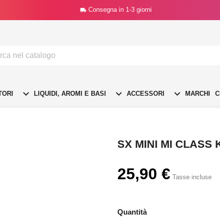
Consegna in 1-3 giorni




TORI
LIQUIDI, AROMI E BASI
ACCESSORI
MARCHI
C
SX MINI MI CLASS 
25,90 €
Tasse incluse
Quantità