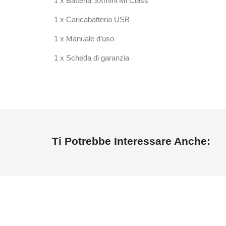
1 x Batteria SXmini Mi Class
1 x Caricabatteria USB
1 x Manuale d’uso
1 x Scheda di garanzia
Ti Potrebbe Interessare Anche: