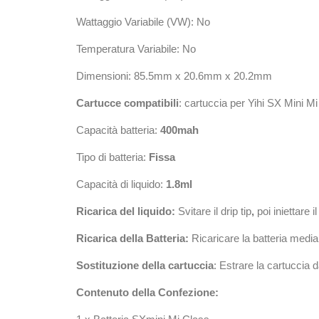
Wattaggio Variabile (VW): No
Temperatura Variabile: No
Dimensioni: 85.5mm x 20.6mm x 20.2mm
Cartucce compatibili
: cartuccia per Yihi SX Mini M
Capacità batteria:
400mah
Tipo di batteria:
Fissa
Capacità di liquido:
1.8ml
Ricarica del liquido:
Svitare il drip tip
,
poi iniettare i
Ricarica della Batteria:
Ricaricare la batteria median
Sostituzione della cartuccia
: Estrare la cartuccia d
Contenuto della Confezione: