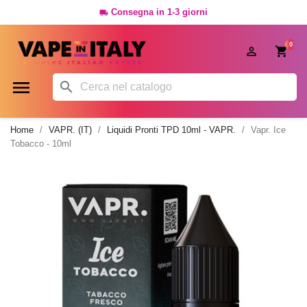
Consegna in 1-3 giorni

0




Home
VAPR. (IT)
Liquidi Pronti TPD 10ml - VAPR.
Vapr. Ice
Tobacco - 10ml