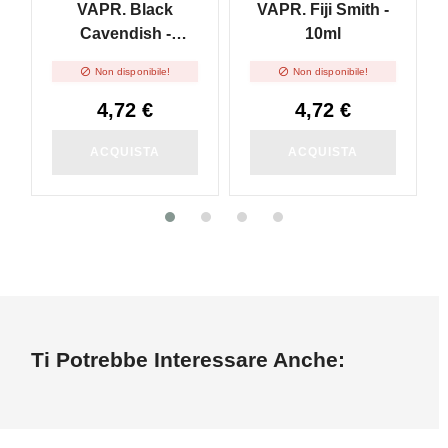
VAPR. Black
VAPR. Fiji Smith -
Cavendish -
10ml
Distillati Puri - 10ml


Non disponibile!
Non disponibile!
4,72 €
4,72 €
ACQUISTA
ACQUISTA
Ti Potrebbe Interessare Anche: