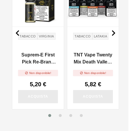


TABACCO
VIRGINIA
TABACCO
LATAKIA
Suprem-E First
TNT Vape Twenty
r
Pick Re-Brand
Mix Death Valley -
Icon - 10ml
Distillati Puri -


Non disponibile!
Non disponibile!
10ml
5,20 €
5,82 €
ACQUISTA
ACQUISTA