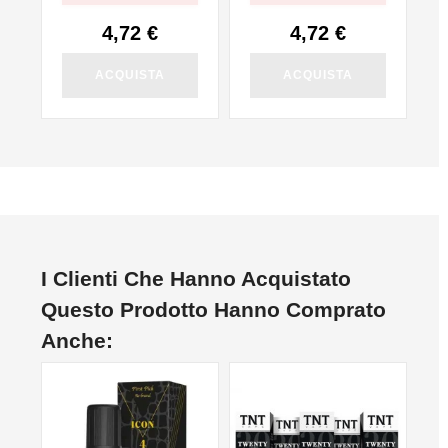
4,72 €
4,72 €
ACQUISTA
ACQUISTA
I Clienti Che Hanno Acquistato
Questo Prodotto Hanno Comprato
Anche:
NON DISPONIBILE
NO