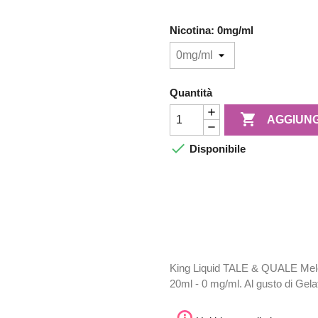
Nicotina: 0mg/ml
Quantità

AGGIUNG

Disponibile
King Liquid TALE & QUALE Melony
20ml - 0 mg/ml. Al gusto di Gela