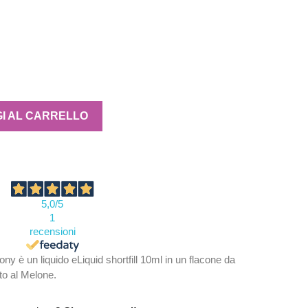
I AL CARRELLO
5,0
/5
1
recensioni
 è un liquido eLiquid shortfill 10ml in un flacone da
to al Melone.