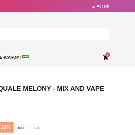
Accedi

0

ERCAROMI
NEW
 QUALE MELONY - MIX AND VAPE
 20%
Tasse incluse