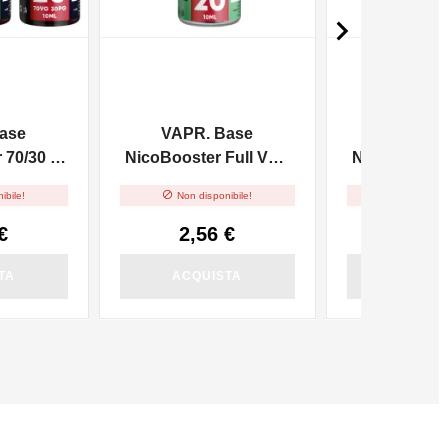

ase
VAPR. Base
VAPR. 
70/30 -
NicoBooster Full VG -
NicoBooster 
10ml
10m


ibile!
Non disponibile!
Non dispo
€
2,56 €
2,56
TA
ACQUISTA
ACQUI