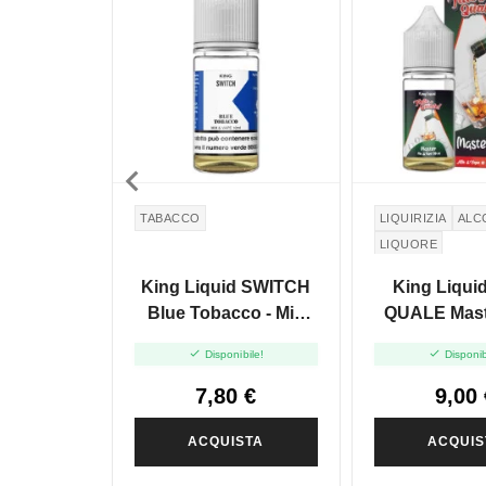

TABACCO
LIQUIRIZIA
ALC
LIQUORE
King Liquid SWITCH
King Liqui
Blue Tobacco - Mix
QUALE Maste
And Vape 10+10
And Vape 


Disponibile!
Disponib
7,80 €
9,00 
ACQUISTA
ACQUIS