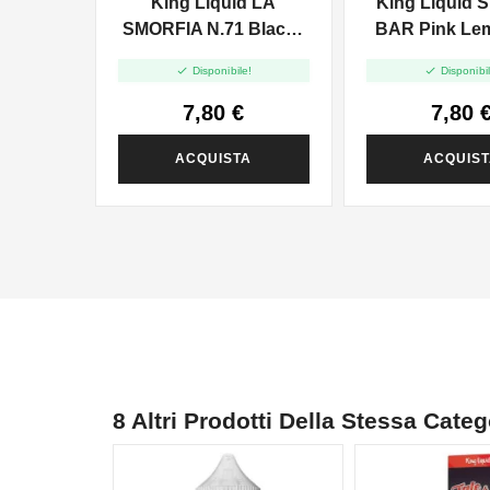
King Liquid LA
King Liquid
SMORFIA N.71 Black -
BAR Pink Le
Mix And Vape 10+10
Ice - Mix An


Disponibile!
Disponibil
10+10
7,80 €
7,80 
ACQUISTA
ACQUIS
8 Altri Prodotti Della Stessa Categ