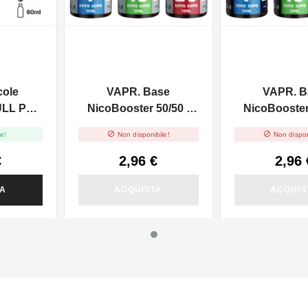
cole
VAPR. Base
VAPR. B
ULL PG -
NicoBooster 50/50 -
NicoBooster 
0ml
10ml
10ml


e!
Non disponibile!
Non dispon
€
2,96 €
2,96 
TA
ACQUISTA
ACQUIS