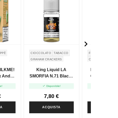

PPÈ
CIOCCOLATO
TABACCO
FRAGOLA
BISCO
GRAHAM CRACKERS
CREMA PASTICCER
MARSHMALLOW
MILKME!
King Liquid LA
King Liquid B
ix And
SMORFIA N.71 Black -
Cream Strawb
+10
Mix And Vape 10+10
Mix And Vape


le!
Disponibile!
Disponibile
€
7,80 €
7,00 €
TA
ACQUISTA
ACQUIST