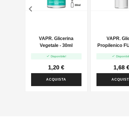

VAPR. Glicerina
VAPR. Gli
Vegetale - 30ml
Propilenico F
35ml In 6


Disponibile!
Disponibil
1,20 €
1,68 
ACQUISTA
ACQUIS