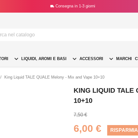
Consegna in 1-3 giorni




TORI
LIQUIDI, AROMI E BASI
ACCESSORI
MARCHI
C
King Liquid TALE QUALE Melony - Mix and Vape 10+10
KING LIQUID TALE
10+10
7,50 €
6,00 €
RISPARMIA