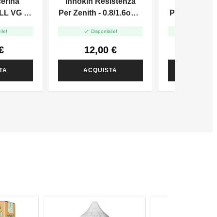
cerina
Innokin Resistenza
VAPR. Gl
TIRO DI POLMONI DTL
LL VG -
Per Zenith - 0.8/1.6ohm
Propilenico 
120ml
- 5pz
25ml In


ile!
Disponibile!
Disponi
€
12,00 €
1,50
TA
ACQUISTA
ACQUI