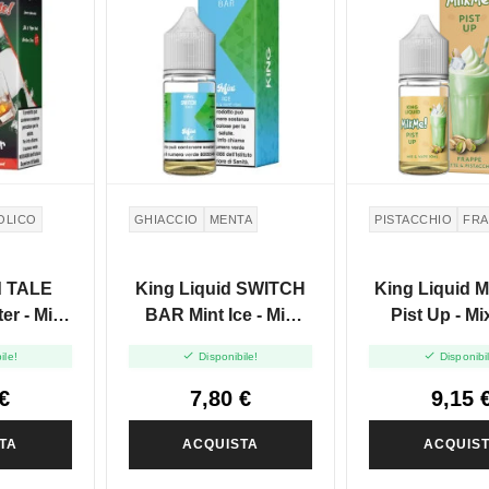
OLICO
GHIACCIO
MENTA
PISTACCHIO
FRA
d TALE
King Liquid SWITCH
King Liquid 
r - Mix
BAR Mint Ice - Mix
Pist Up - M
10+10
And Vape 10+10
Vape 10


ile!
Disponibile!
Disponibi
€
7,80 €
9,15 
TA
ACQUISTA
ACQUIS