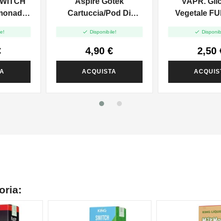
 SWITCH
Aspire Gotek
VAPR. Gli
monade
Cartuccia/pod Di
Vegetale FU
d Vape
Ricambio - 0.8ohm -
50ml In 


e!
Disponibile!
Disponib
4.5ml - 2pz
€
4,90 €
2,50 
TA
ACQUISTA
ACQUIS
oria: