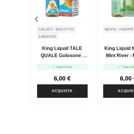

GELATO
BISCOTTO
MENTA
FRAPPÈ
ZABAIONE
King Liquid TALE
King Liquid
QUALE Golosone -
Mint River -
Mix And Vape 10+10
Vape 10


Disponibile!
Disponib
6,00 €
6,00 
ACQUISTA
ACQUIS