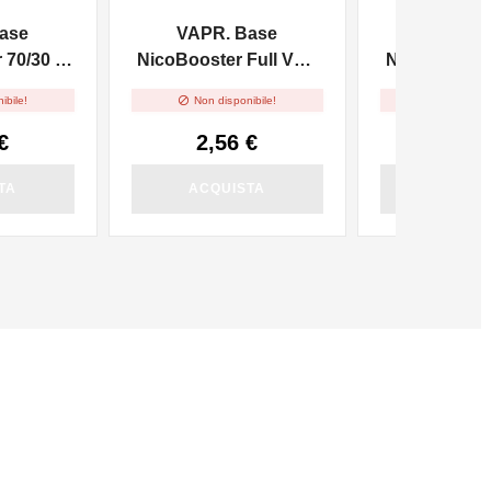
ase
VAPR. Base
VAPR. 
70/30 -
NicoBooster Full VG -
NicoBooster 
10ml
10m


ibile!
Non disponibile!
Non dispo
€
2,56 €
2,56
TA
ACQUISTA
ACQUI