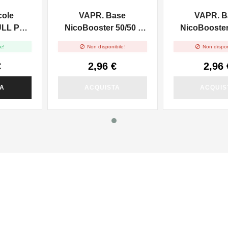
cole
VAPR. Base
VAPR. B
ULL PG -
NicoBooster 50/50 -
NicoBooster 
0ml
10ml
10ml


e!
Non disponibile!
Non dispon
€
2,96 €
2,96 
TA
ACQUISTA
ACQUIS