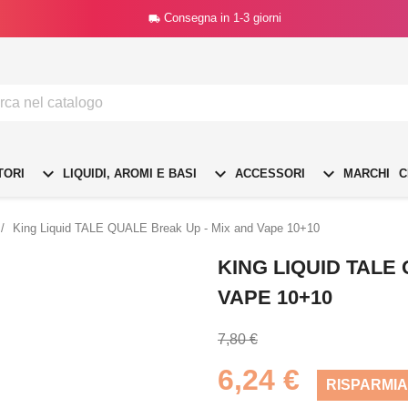
Consegna in 1-3 giorni




TORI
LIQUIDI, AROMI E BASI
ACCESSORI
MARCHI
C
King Liquid TALE QUALE Break Up - Mix and Vape 10+10
KING LIQUID TALE
VAPE 10+10
7,80 €
6,24 €
RISPARMIA