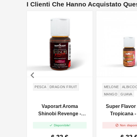
I Clienti Che Hanno Acquistato Qu
NON DISPONIBILE

PESCA
DRAGON FRUIT
MELONE
ALBICO
MANGO
GUAVA
Vaporart Aroma
Super Flavor
Shinobi Revenge -
Tropicana -
10ml


Disponibile!
Non disponi
6,32 €
6,32 