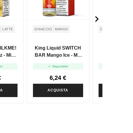

LATTE
GHIACCIO
MANGO
CREMA
ALCOLIC
MILKME!
King Liquid SWITCH
King Liquid
z - Mix
BAR Mango Ice - Mix
QUALE Baily 
10+10
And Vape 10+10
And Vape 1


le!
Disponibile!
Disponibile
€
6,24 €
7,20 €
TA
ACQUISTA
ACQUIST