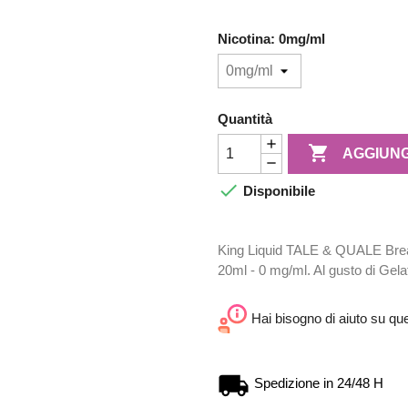
Nicotina: 0mg/ml
Quantità

AGGIUNG

Disponibile
King Liquid TALE & QUALE Break 
20ml - 0 mg/ml. Al gusto di Gela
Hai bisogno di aiuto su qu
Spedizione in 24/48 H