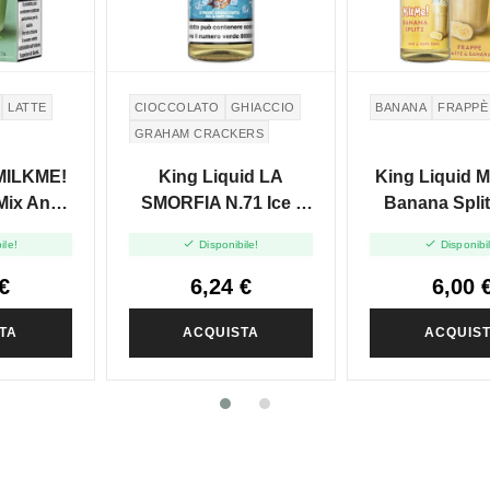
LATTE
CIOCCOLATO
GHIACCIO
BANANA
FRAPPÈ
GRAHAM CRACKERS
MARSHMALLOW
 MILKME!
King Liquid LA
King Liquid 
 Mix And
SMORFIA N.71 Ice -
Banana Split
+10
Mix And Vape 10+10
And Vape 


ile!
Disponibile!
Disponibi
€
6,24 €
6,00 
TA
ACQUISTA
ACQUIS