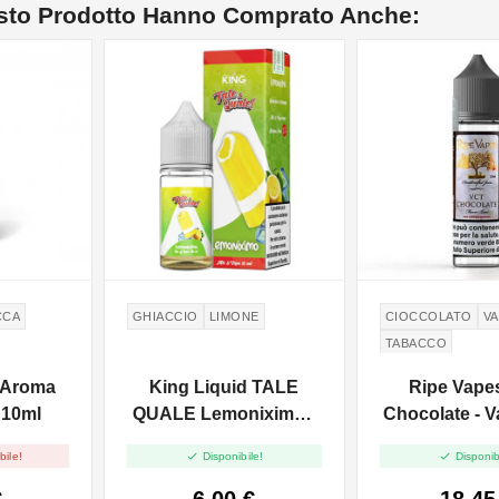
esto Prodotto Hanno Comprato Anche:
CCA
GHIACCIO
LIMONE
CIOCCOLATO
VA
TABACCO
CREMA PASTICC
 Aroma
King Liquid TALE
Ripe Vape
 10ml
QUALE Lemoniximo -
Chocolate - 
Mix And Vape 10+10
- 20m


bile!
Disponibile!
Disponib
€
6,00 €
18,45