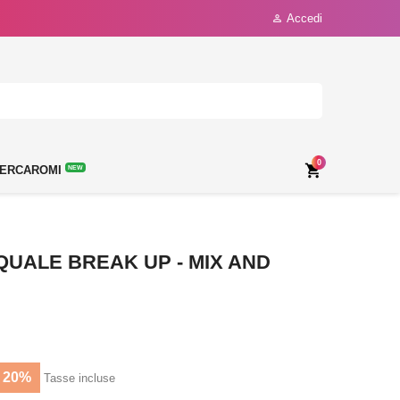
Accedi

0

ERCAROMI
NEW
 QUALE BREAK UP - MIX AND
 20%
Tasse incluse