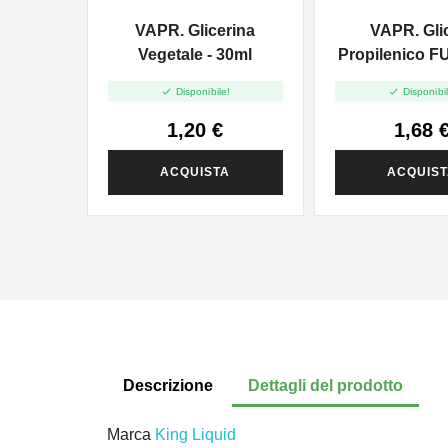
VAPR. Glicerina
VAPR. Gli
Vegetale - 30ml
Propilenico F
35ml In 6


Disponibile!
Disponibil
1,20 €
1,68 
ACQUISTA
ACQUIS
Descrizione
Dettagli del prodotto
Marca
King Liquid