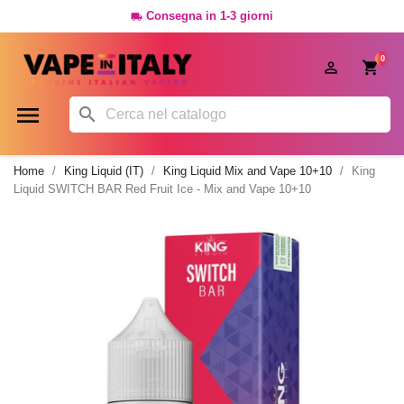
Consegna in 1-3 giorni

0




Home
King Liquid (IT)
King Liquid Mix and Vape 10+10
King
Liquid SWITCH BAR Red Fruit Ice - Mix and Vape 10+10