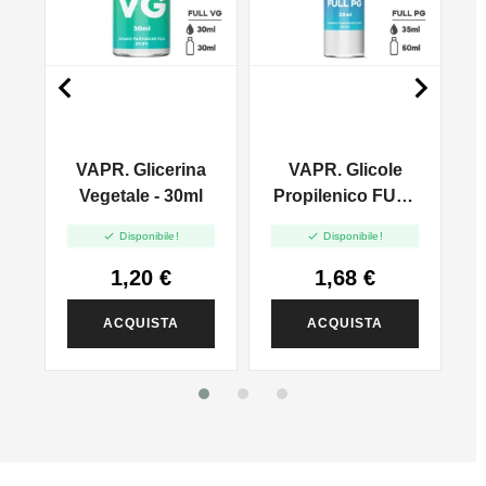


VAPR. Glicerina
VAPR. Glicole
l
Vegetale - 30ml
Propilenico FULL
PG - 35ml In 60ml


Disponibile!
Disponibile!
1,20 €
1,68 €
ACQUISTA
ACQUISTA