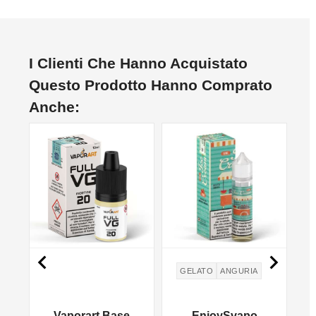
I Clienti Che Hanno Acquistato
Questo Prodotto Hanno Comprato
Anche:
NON DISPONIBILE


GELATO
ANGURIA
Vaporart Base
EnjoySvapo
S