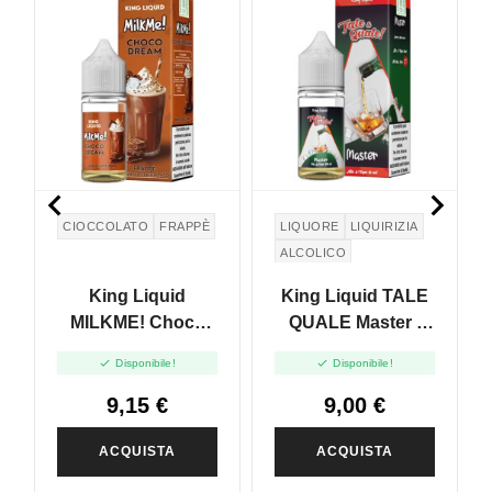


CIOCCOLATO
FRAPPÈ
LIQUORE
LIQUIRIZIA
ALCOLICO
King Liquid
King Liquid TALE
MILKME! Choco
QUALE Master -
Dream - Mix And
Mix And Vape


Disponibile!
Disponibile!
Vape 10+10
10+10
9,15 €
9,00 €
ACQUISTA
ACQUISTA