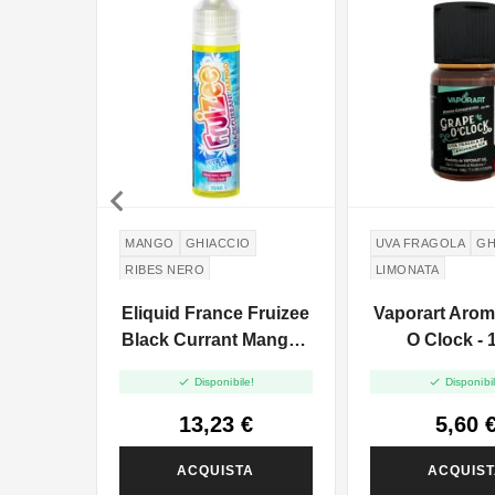

MANGO
GHIACCIO
UVA FRAGOLA
GH
RIBES NERO
LIMONATA
Eliquid France Fruizee
Vaporart Arom
Black Currant Mango -
O Clock - 
Vape Shot - 10ml


Disponibile!
Disponibil
13,23 €
5,60 
ACQUISTA
ACQUIS