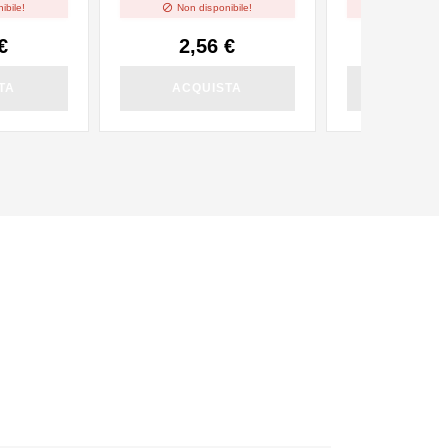


ibile!
Non disponibile!
Non dispo
€
2,56 €
2,56
TA
ACQUISTA
ACQUI