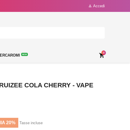
Accedi

0

ERCAROMI
NEW
RUIZEE COLA CHERRY - VAPE
IA 20%
Tasse incluse