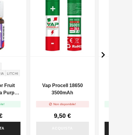

GIA
LITCHI
r Fruit
Vap Procell 18650
Chubby Go
a Purple
3500mAh
Flacone U
- 10ml
Trasparent


ile!
Non disponibile!
Disponi
€
9,50 €
1,80
TA
ACQUISTA
ACQUI