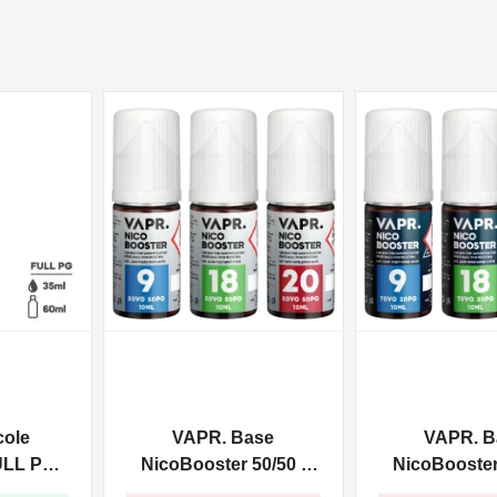
NON DISPONIBILE
NON DISPONIBILE
cole
VAPR. Base
VAPR. B
ULL PG -
NicoBooster 50/50 -
NicoBooster 
0ml
10ml
10ml