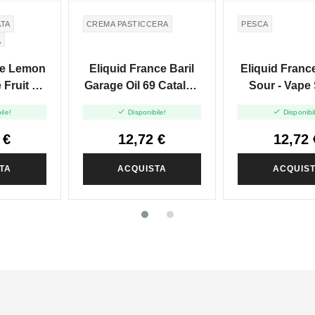
ATA
CREMA PASTICCERA
PESCA
A
ce Lemon
Eliquid France Baril
Eliquid Franc
Fruit -
Garage Oil 69 Catalan
Sour - Vape 
 10ml
Cream - Vape Shot -
10ml


ile!
Disponibile!
Disponibi
10ml
 €
12,72 €
12,72 
TA
ACQUISTA
ACQUIS