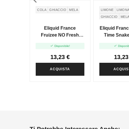
COLA
GHIACCIO
MELA
LIMONE
LIMON
GHIACCIO
MEL
Eliquid France
Eliquid Fran
Fruizee NO Fresh
Time Snake 
Cola Apple - Vape
Vape Shot


Disponibile!
Disponib
Shot - 10ml
13,23 €
13,23
ACQUISTA
ACQUIS
Ti Potrebbe Interessare Anche: