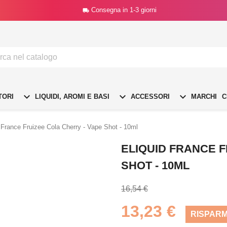
Consegna in 1-3 giorni




TORI
LIQUIDI, AROMI E BASI
ACCESSORI
MARCHI
C
 France Fruizee Cola Cherry - Vape Shot - 10ml
ELIQUID FRANCE F
SHOT - 10ML
16,54 €
13,23 €
RISPARM