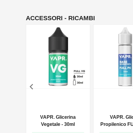
ACCESSORI - RICAMBI

VAPR. Glicerina
VAPR. Gli
Vegetale - 30ml
Propilenico F
35ml In 6