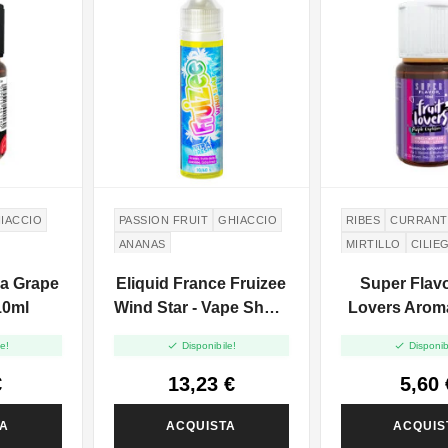
IACCIO
PASSION FRUIT
GHIACCIO
RIBES
CURRANT
ANANAS
MIRTILLO
CILIE
a Grape
Eliquid France Fruizee
Super Flavo
10ml
Wind Star - Vape Shot -
Lovers Arom
10ml
Explosion 


e!
Disponibile!
Disponib
€
13,23 €
5,60 
TA
ACQUISTA
ACQUIS