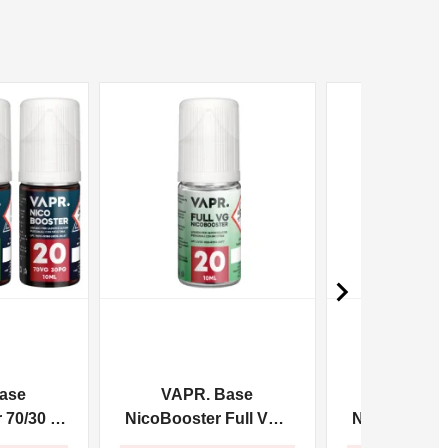
NON DISPONIBILE
NON DISPONIBILE

ase
VAPR. Base
VAPR. 
70/30 -
NicoBooster Full VG -
NicoBooster 
10ml
10m