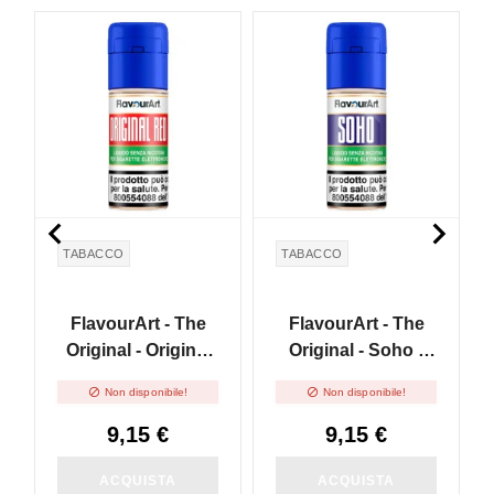


TABACCO
TABACCO
FlavourArt - The
FlavourArt - The
Original - Original
Original - Soho -
Red - 10ml
10ml


Non disponibile!
Non disponibile!
9,15 €
9,15 €
ACQUISTA
ACQUISTA