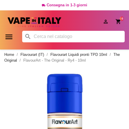
Consegna in 1-3 giorni

0




Home
Flavourart (IT)
Flavourart Liquidi pronti TPD 10ml
The
Original
FlavourArt - The Original - Ry4 - 10ml