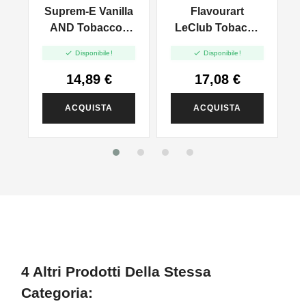
CREMA PASTICCERA
e
Suprem-E Vanilla
Flavourart
S
AND Tobacco -
LeClub Tobacco
Mix And Vape -
Modi - Vape Shot


Disponibile!
Disponibile!
20ml
20ml
14,89 €
17,08 €
ACQUISTA
ACQUISTA
4 Altri Prodotti Della Stessa
Categoria: