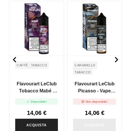
NON DISPONIBILE


CAFFÈ
TABACCO
CARAMELLO
TABACCO
CREMA PASTICCERA
Flavourart LeClub
Flavourart LeClub
Tobacco Mabé -
Picasso - Vape
Vape Shot 20ml
Shot 20ml


Disponibile!
Non disponibile!
14,06 €
14,06 €
ACQUISTA
ACQUISTA