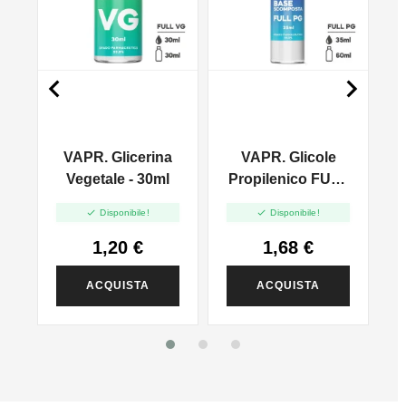


VAPR. Glicerina
VAPR. Glicole
l
Vegetale - 30ml
Propilenico FULL
PG - 35ml In 60ml


Disponibile!
Disponibile!
1,20 €
1,68 €
ACQUISTA
ACQUISTA