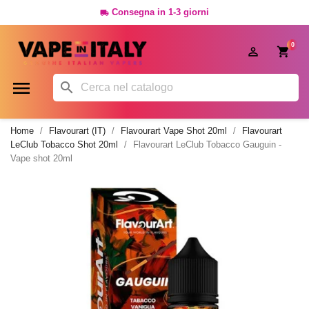
Consegna in 1-3 giorni

0




Home
Flavourart (IT)
Flavourart Vape Shot 20ml
Flavourart
LeClub Tobacco Shot 20ml
Flavourart LeClub Tobacco Gauguin -
Vape shot 20ml