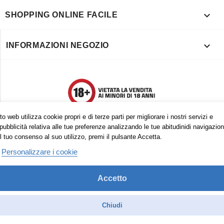

SHOPPING ONLINE FACILE

INFORMAZIONI NEGOZIO
o web utilizza cookie propri e di terze parti per migliorare i nostri servizi e
pubblicità relativa alle tue preferenze analizzando le tue abitudinidi navigazion
l tuo consenso al suo utilizzo, premi il pulsante Accetta.
Personalizzare i cookie
Accetto
Trovaci anche su:
Facebook
Pinterest
Instagram
Chiudi
© 2026 - Vape in Italy srls - 10613270965